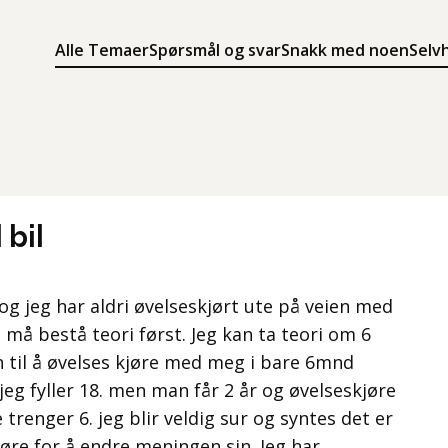
Alle Temaer
Spørsmål og svar
Snakk med noen
Selv
Søk
Meny
Søk i innholdet på ung.no
Meny for å navigere på ung.no
 bil
 og jeg har aldri øvelseskjørt ute på veien med
g må bestå teori først. Jeg kan ta teori om 6
til å øvelses kjøre med meg i bare 6mnd
 jeg fyller 18. men man får 2 år og øvelseskjøre
 trenger 6. jeg blir veldig sur og syntes det er
 gjøre for å endre meningen sin. Jeg har