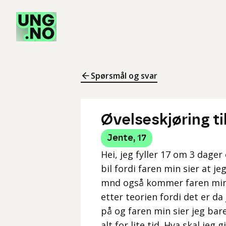
Spørsmål og svar
Øvelseskjøring til
Jente
,
17
Hei, jeg fyller 17 om 3 dager
bil fordi faren min sier at je
mnd også kommer faren min 
etter teorien fordi det er da
på og faren min sier jeg bare
alt for lite tid. Hva skal jeg