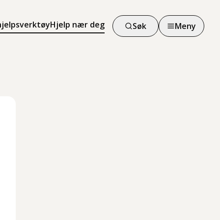
hjelpsverktøy
Hjelp nær deg
Søk
Meny