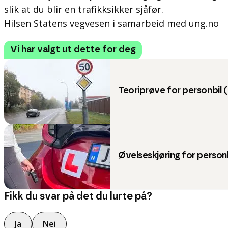
slik at du blir en trafikksikker sjåfør.
Hilsen Statens vegvesen i samarbeid med ung.no
Vi har valgt ut dette for deg
Teoriprøve for personbil (
Øvelseskjøring for personb
Fikk du svar på det du lurte på?
Ja
Nei