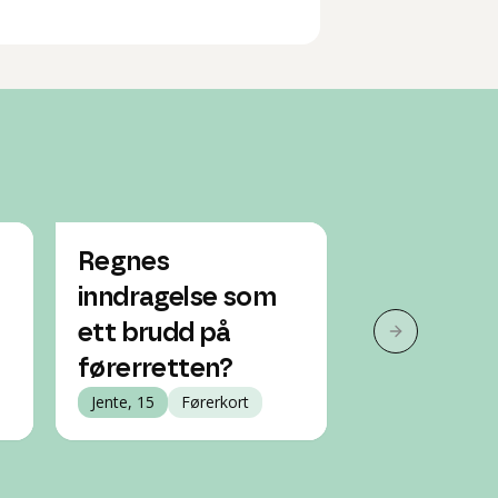
Regnes
Hva må til 
inndragelse som
jeg får ta
ett brudd på
når jeg fyl
Neste slide
førerretten?
Gutt, 17
Før
Jente, 15
Førerkort