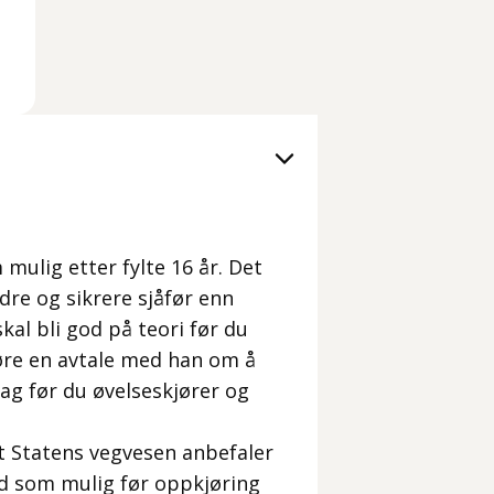
 mulig etter fylte 16 år. Det
edre og sikrere sjåfør enn
kal bli god på teori før du
jøre en avtale med han om å
nlag før du øvelseskjører og
 Statens vegvesen anbefaler
id som mulig før oppkjøring