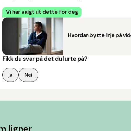
Vi har valgt ut dette for deg
Hvordan bytte linje på v
Fikk du svar på det du lurte på?
Ja
Nei
m ligner