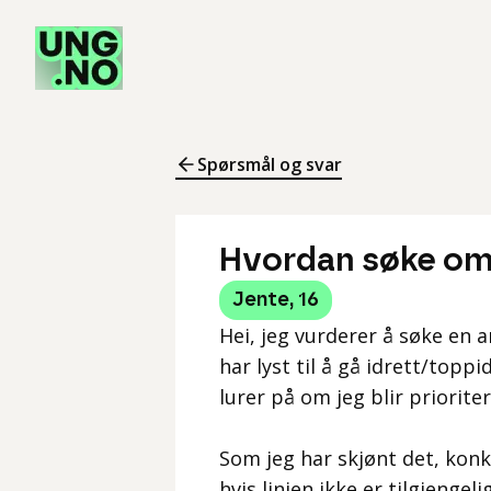
Spørsmål og svar
Hvordan søke om i
Jente
,
16
Hei, jeg vurderer å søke en an
har lyst til å gå idrett/toppi
lurer på om jeg blir prioriter
Som jeg har skjønt det, konku
hvis linjen ikke er tilgjengel