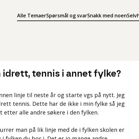
Alle Temaer
Spørsmål og svar
Snakk med noen
Selv
Søk
Meny
Søk i innholdet på ung.no
Meny for å navigere på ung.no
drett, tennis i annet fylke?
nen linje til neste år og starte vgs på nytt. Jeg
drett tennis. Dette har de ikke i min fylke så jeg
t etter alle andre søkere i den fylken.
rrer man på lik linje med de i fylken skolen er
ig i fylken du bor i. Det er jo mange andre