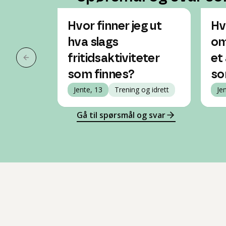
Hvor finner jeg ut
Hv
hva slags
om 
fritidsaktiviteter
et 
Forrige slide
som finnes?
so
Jente, 13
Trening og idrett
Je
Gå til spørsmål og svar