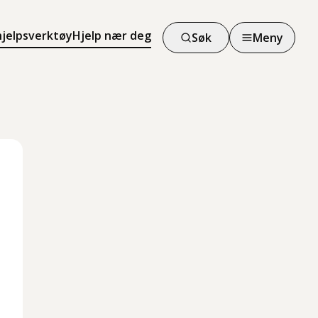
hjelpsverktøy
Hjelp nær deg
Søk
Meny