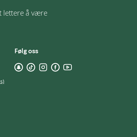
t lettere å være
Følg oss
s)