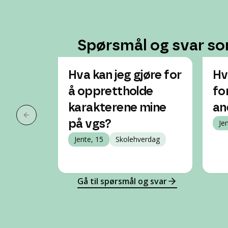
Spørsmål og svar so
Hva kan jeg gjøre for
Hv
å opprettholde
for
karakterene mine
an
Forrige slide
på vgs?
Je
Jente, 15
Skolehverdag
Gå til spørsmål og svar