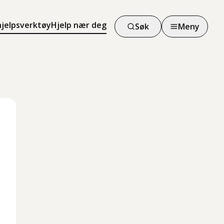
hjelpsverktøy
Hjelp nær deg
Søk
Meny