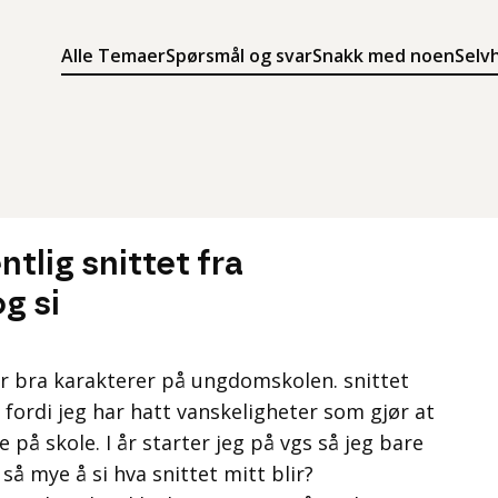
Alle Temaer
Spørsmål og svar
Snakk med noen
Selv
Søk
Meny
Søk i innholdet på ung.no
Meny for å navigere på ung.no
tlig snittet fra
g si
 for bra karakterer på ungdomskolen. snittet
 fordi jeg har hatt vanskeligheter som gjør at
e på skole. I år starter jeg på vgs så jeg bare
så mye å si hva snittet mitt blir?