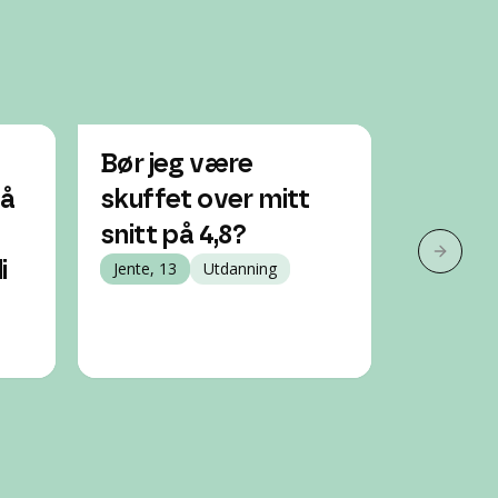
Bør jeg være
Hvorda
på
skuffet over mitt
eiend
snitt på 4,8?
Jente, 15
Neste 
i
Jente, 13
Utdanning