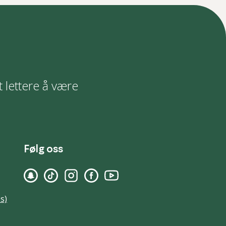
t lettere å være
Følg oss
s)