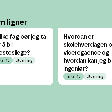
m ligner
ilke fag bør jeg ta
Hvordan er
 å bli
skolehverdagen 
estesilege?
videregående og
nte, 13
Utdanning
hvordan kan jeg bl
ingeniør?
Jente, 15
Utdanning