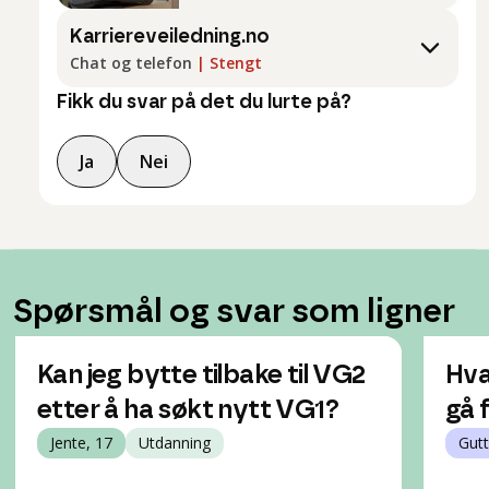
Karriereveiledning.no
Chat og telefon
|
Stengt
Fikk du svar på det du lurte på?
Ja
Nei
Spørsmål og svar som ligner
Kan jeg bytte tilbake til VG2
Hva 
etter å ha søkt nytt VG1?
gå 
Jente, 17
Utdanning
Gutt