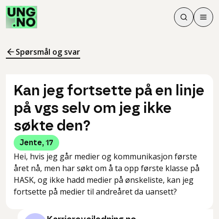
Søk
Men
Søk
Meny
Søk i innhol
Meny for å 
Spørsmål og svar
Kan jeg fortsette på en linje
på vgs selv om jeg ikke
søkte den?
Jente
,
17
Hei, hvis jeg går medier og kommunikasjon første
året nå, men har søkt om å ta opp første klasse på
HASK, og ikke hadd medier på ønskeliste, kan jeg
fortsette på medier til andreåret da uansett?