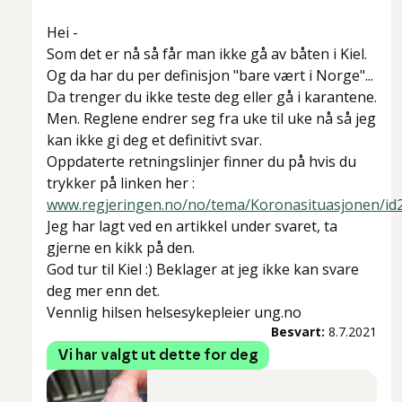
Hei -
Som det er nå så får man ikke gå av båten i Kiel.
Og da har du per definisjon "bare vært i Norge"...
Da trenger du ikke teste deg eller gå i karantene.
Men. Reglene endrer seg fra uke til uke nå så jeg
kan ikke gi deg et definitivt svar.
Oppdaterte retningslinjer finner du på hvis du
trykker på linken her :
www.regjeringen.no/no/tema/Koronasituasjonen/id
Jeg har lagt ved en artikkel under svaret, ta
gjerne en kikk på den.
God tur til Kiel :) Beklager at jeg ikke kan svare
deg mer enn det.
Vennlig hilsen helsesykepleier ung.no
Besvart:
8.7.2021
Vi har valgt ut dette for deg