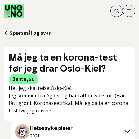
Søk
Men
Søk
Meny
Søk i innhol
Meny for å 
Spørsmål og svar
Må jeg ta en korona-test
før jeg drar Oslo-Kiel?
Jente
,
20
Hei. Jeg skal reise Oslo-Kiel.
Jeg kommer fra Agder og har tatt en vaksine. (Har
fått grønt. Koronaseetifikat. Må jeg da ta en corona
test før jeg reiser?
Helsesykepleier
2021