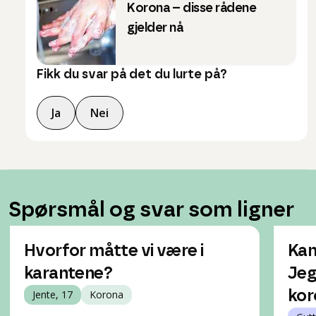
Korona – disse rådene
gjelder nå
Fikk du svar på det du lurte på?
Ja
Nei
Spørsmål og svar som ligner
Hvorfor måtte vi være i
Kan
karantene?
Jeg
Jente, 17
Korona
kor