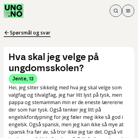
Søk
Men
Søk
Meny
Søk i innhol
Meny for å 
Spørsmål og svar
Hva skal jeg velge på
ungdomsskolen?
Jente
,
13
Hei, jeg sliter sikkelig med hva jeg skal velge som
valgfag og tilvalgfag, jeg har litt lyst på tysk, men
pappa og stemamman min er de eneste lærerene
der som har tysk. Også tenker jeg litt på
engelskfordypning for jeg føler meg ikke så god i
engelsk. Også spansk, men jeg kan ikke så mye at
spansk fra før av, så tror ikke jeg tar det. Også vil