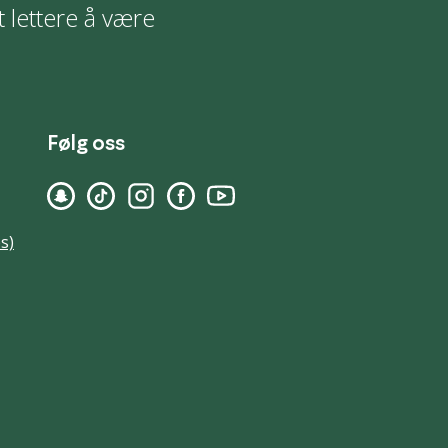
t lettere å være
Følg oss
s)