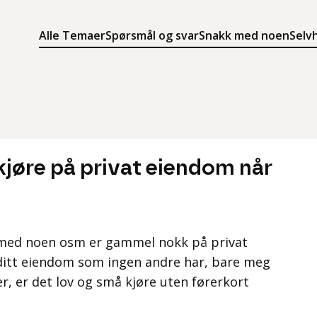
Alle Temaer
Spørsmål og svar
Snakk med noen
Selv
Søk
Meny
Søk i innholdet på ung.no
Meny for å navigere på ung.no
jøre på privat eiendom når
il med noen osm er gammel nokk på privat
ditt eiendom som ingen andre har, bare meg
er, er det lov og små kjøre uten førerkort