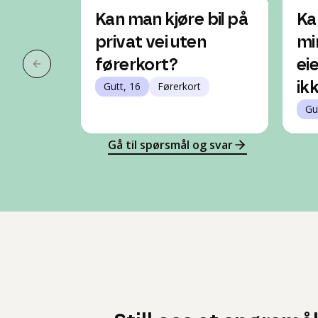
Kan man kjøre bil på
Ka
privat vei uten
mi
førerkort?
ei
Forrige slide
Gutt, 16
Førerkort
ik
Gu
Gå til spørsmål og svar