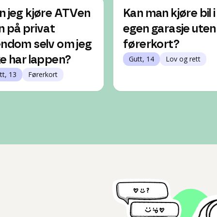
n jeg kjøre ATVen
Kan man kjøre bil i
n på privat
egen garasje uten
endom selv om jeg
førerkort?
ke har lappen?
Gutt, 14
Lov og rett
tt, 13
Førerkort