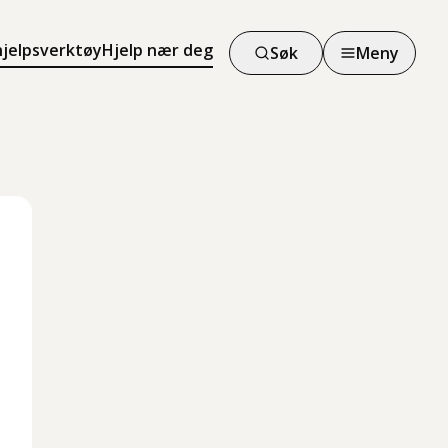
hjelpsverktøy
Hjelp nær deg
Søk
Meny