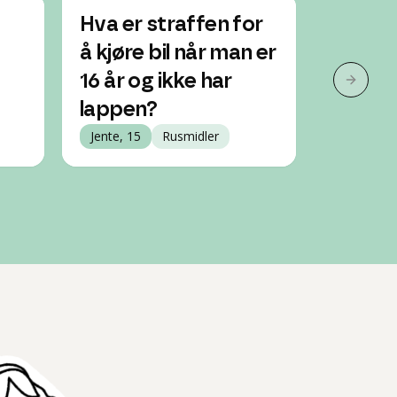
Hva er straffen for
Kan je
å kjøre bil når man er
når jeg
16 år og ikke har
Gutt, 14
Neste 
lappen?
Jente, 15
Rusmidler