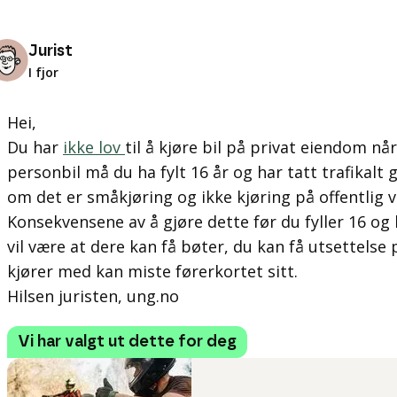
Jurist
I fjor
Hei,
Du har
ikke lov
til å kjøre bil på privat eiendom når
personbil må du ha fylt 16 år og har tatt trafikalt 
om det er småkjøring og ikke kjøring på offentlig v
Konsekvensene av å gjøre dette før du fyller 16 og 
vil være at dere kan få bøter, du kan få utsettelse
kjører med kan miste førerkortet sitt.
Hilsen juristen, ung.no
Vi har valgt ut dette for deg