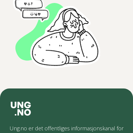
Ung.no er det offentliges informasjonskanal for