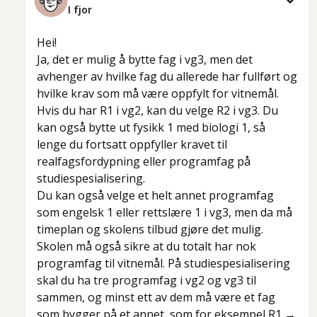
I fjor
Hei!
Ja, det er mulig å bytte fag i vg3, men det
avhenger av hvilke fag du allerede har fullført og
hvilke krav som må være oppfylt for vitnemål.
Hvis du har R1 i vg2, kan du velge R2 i vg3. Du
kan også bytte ut fysikk 1 med biologi 1, så
lenge du fortsatt oppfyller kravet til
realfagsfordypning eller programfag på
studiespesialisering.
Du kan også velge et helt annet programfag
som engelsk 1 eller rettslære 1 i vg3, men da må
timeplan og skolens tilbud gjøre det mulig.
Skolen må også sikre at du totalt har nok
programfag til vitnemål. På studiespesialisering
skal du ha tre programfag i vg2 og vg3 til
sammen, og minst ett av dem må være et fag
som bygger på et annet, som for eksempel R1 →