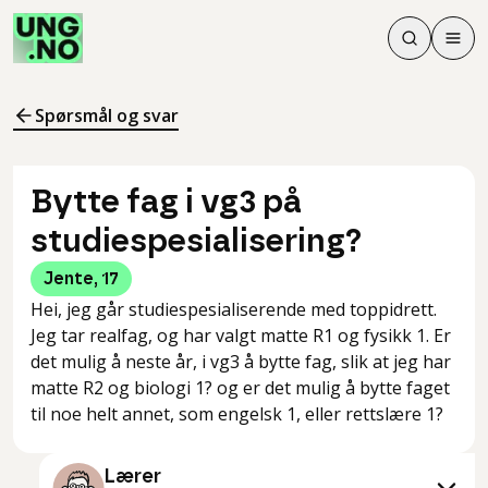
Søk
Men
Søk
Meny
Søk i innhol
Meny for å 
Spørsmål og svar
Bytte fag i vg3 på
studiespesialisering?
Jente
,
17
Hei, jeg går studiespesialiserende med toppidrett.
Jeg tar realfag, og har valgt matte R1 og fysikk 1. Er
det mulig å neste år, i vg3 å bytte fag, slik at jeg har
matte R2 og biologi 1? og er det mulig å bytte faget
til noe helt annet, som engelsk 1, eller rettslære 1?
Lærer