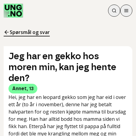
Søk
Men
Søk
Meny
Søk i innhol
Meny for å 
Spørsmål og svar
Jeg har en gekko hos
moren min, kan jeg hente
den?
Annet
,
13
Hei, jeg har en leopard gekko som jeg har eid i over
ett år (to år i november), denne har jeg betalt
halvparten for og resten kjøpte mamma til bursdag
for meg. Han har alltid bodd hos mamma siden vi
fikk han. Etterpå har jeg flyttet til pappa på fulltid
fordi det ble mye krangling mellom meg og min