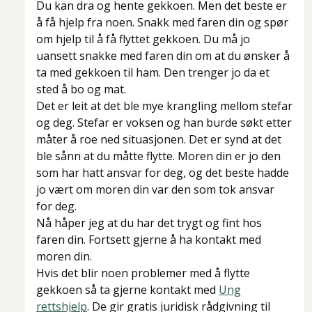
Du kan dra og hente gekkoen. Men det beste er
å få hjelp fra noen. Snakk med faren din og spør
om hjelp til å få flyttet gekkoen. Du må jo
uansett snakke med faren din om at du ønsker å
ta med gekkoen til ham. Den trenger jo da et
sted å bo og mat.
Det er leit at det ble mye krangling mellom stefar
og deg. Stefar er voksen og han burde søkt etter
måter å roe ned situasjonen. Det er synd at det
ble sånn at du måtte flytte. Moren din er jo den
som har hatt ansvar for deg, og det beste hadde
jo vært om moren din var den som tok ansvar
for deg.
Nå håper jeg at du har det trygt og fint hos
faren din. Fortsett gjerne å ha kontakt med
moren din.
Hvis det blir noen problemer med å flytte
gekkoen så ta gjerne kontakt med
Ung
rettshjelp
. De gir gratis juridisk rådgivning til