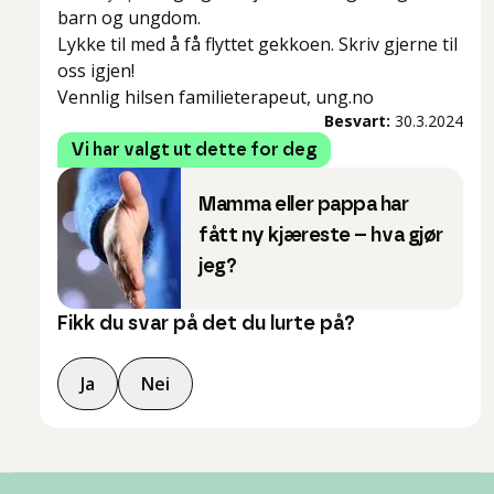
barn og ungdom.
Lykke til med å få flyttet gekkoen. Skriv gjerne til
oss igjen!
Vennlig hilsen familieterapeut, ung.no
Besvart:
30.3.2024
Vi har valgt ut dette for deg
Mamma eller pappa har
fått ny kjæreste – hva gjør
jeg?
Fikk du svar på det du lurte på?
Ja
Nei