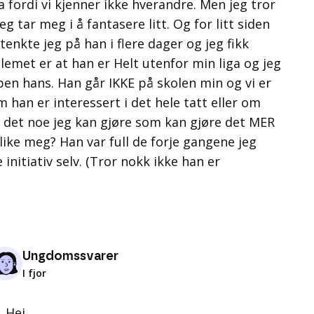
ka fordi vi kjenner ikke hverandre. Men jeg tror
Jeg tar meg i å fantasere litt. Og for litt siden
enkte jeg på han i flere dager og jeg fikk
emet er at han er Helt utenfor min liga og jeg
ypen hans. Han går IKKE på skolen min og vi er
 han er interessert i det hele tatt eller om
Er det noe jeg kan gjøre som kan gjøre det MER
like meg? Han var full de forje gangene jeg
nitiativ selv. (Tror nokk ikke han er
Ungdomssvarer
I fjor
Hei