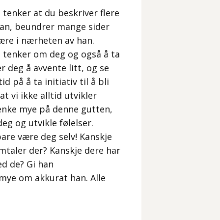
 tenker at du beskriver flere
 han, beundrer mange sider
ære i nærheten av han.
an tenker om deg og også å ta
r deg å avvente litt, og se
 på å ta initiativ til å bli
t vi ikke alltid utvikler
tenke mye på denne gutten,
eg og utvikle følelser.
bare være deg selv! Kanskje
amtaler der? Kanskje dere har
d de? Gi han
mye om akkurat han. Alle