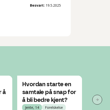
Besvart:
19.5.2025
t
Hvordan starte en
Usikke
r å
samtale på snap for
har d
å bli bedre kjent?
følels
Neste 
Jente, 14
Forelskelse
Jente, 20