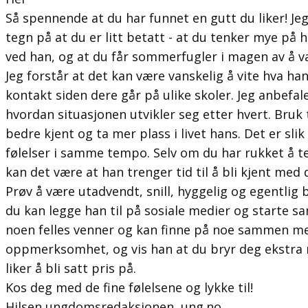
Så spennende at du har funnet en gutt du liker! Jeg
tegn på at du er litt betatt - at du tenker mye på
ved han, og at du får sommerfugler i magen av å v
Jeg forstår at det kan være vanskelig å vite hva h
kontakt siden dere går på ulike skoler. Jeg anbefale
hvordan situasjonen utvikler seg etter hvert. Bruk tid
bedre kjent og ta mer plass i livet hans. Det er slik a
følelser i samme tempo. Selv om du har rukket å 
kan det være at han trenger tid til å bli kjent med d
Prøv å være utadvendt, snill, hyggelig og egentlig 
du kan legge han til på sosiale medier og starte s
noen felles venner og kan finne på noe sammen me
oppmerksomhet, og vis han at du bryr deg ekstra 
liker å bli satt pris på.
Kos deg med de fine følelsene og lykke til!
Hilsen ungdomsredaksjonen, ung.no