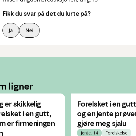
Fikk du svar på det du lurte på?
Ja
Nei
m ligner
g er skikkelig
Forelsket i en gut
elsket i en gutt,
og en jente prøve
m er firmeningen
gjøre meg sjalu
n
Jente, 14
Forelskelse