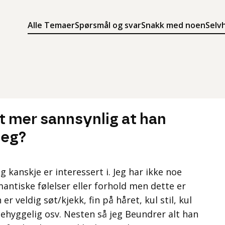
Alle Temaer
Spørsmål og svar
Snakk med noen
Selv
Søk
Meny
Søk i innholdet på ung.no
Meny for å navigere på ung.no
t mer sannsynlig at han
meg?
eg kanskje er interessert i. Jeg har ikke noe
ntiske følelser eller forhold men dette er
er veldig søt/kjekk, fin på håret, kul stil, kul
hyggelig osv. Nesten så jeg Beundrer alt han