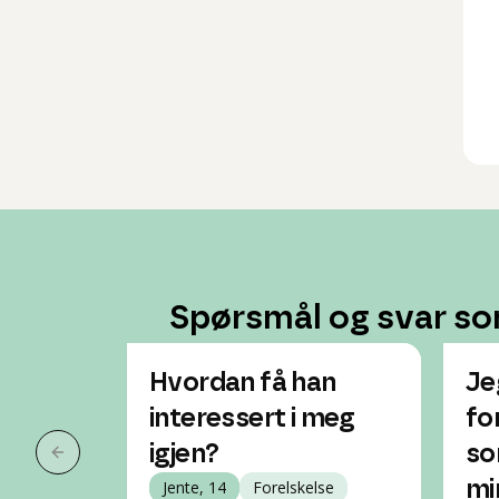
Spørsmål og svar so
Hvordan få han
Je
interessert i meg
for
igjen?
so
Forrige slide
Jente, 14
Forelskelse
mi