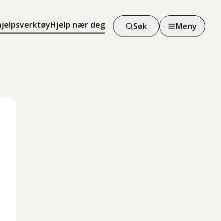
hjelpsverktøy
Hjelp nær deg
Søk
Meny