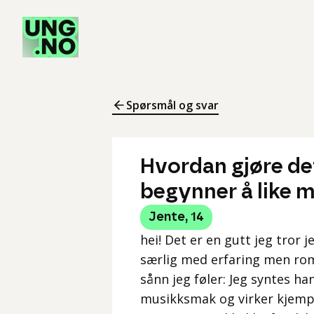
Spørsmål og svar
Hvordan gjøre de
begynner å like 
Jente
,
14
hei! Det er en gutt jeg tror j
særlig med erfaring men roma
sånn jeg føler: Jeg syntes han 
musikksmak og virker kjempe