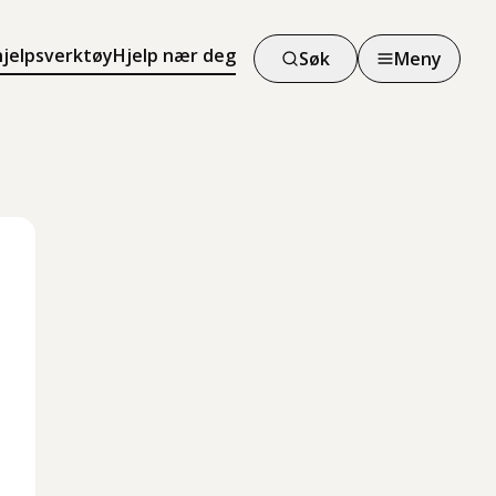
hjelpsverktøy
Hjelp nær deg
Søk
Meny