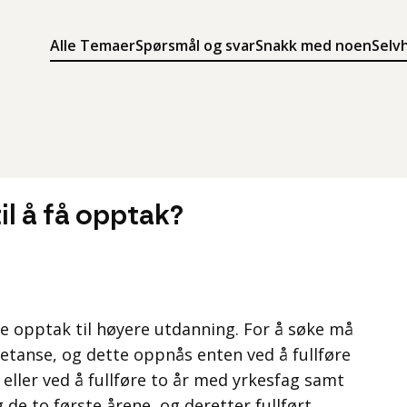
Alle Temaer
Spørsmål og svar
Snakk med noen
Selv
Søk
Meny
Søk i innholdet på ung.no
Meny for å navigere på ung.no
til å få opptak?
e opptak til høyere utdanning. For å søke må
tanse, og dette oppnås enten ved å fullføre
 eller ved å fullføre to år med yrkesfag samt
 de to første årene, og deretter fullført