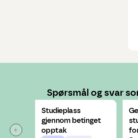
Spørsmål og svar so
Studieplass
Ge
gjennom betinget
st
opptak
fo
Forrige slide