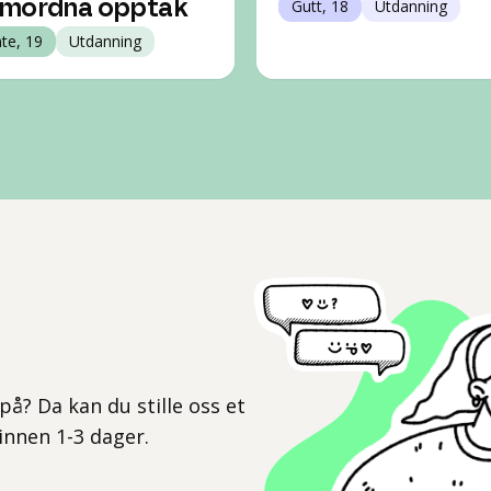
mordna opptak
Gutt, 18
Utdanning
nte, 19
Utdanning
l
på? Da kan du stille oss et
 innen 1-3 dager.