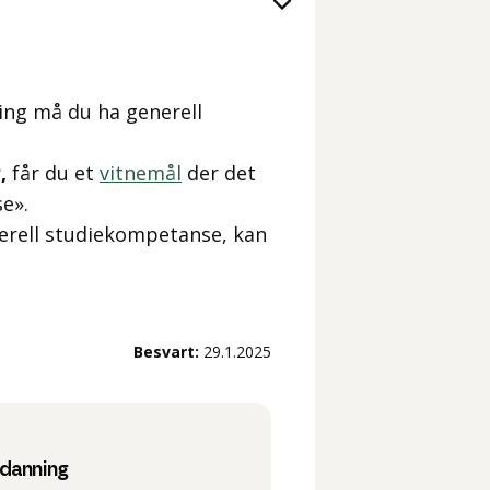
ning må du ha generell
r
,
får du et
vitnemål
der det
e».
nerell studiekompetanse, kan
Besvart:
29.1.2025
tdanning