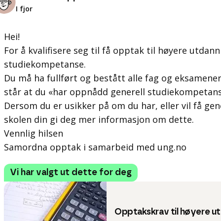
I fjor
Hei!
For å kvalifisere seg til få opptak til høyere utdan
studiekompetanse.
Du må ha fullført og bestått alle fag og eksamene
står at du «har oppnådd generell studiekompetans
Dersom du er usikker på om du har, eller vil få ge
skolen din gi deg mer informasjon om dette.
Vennlig hilsen
Samordna opptak i samarbeid med ung.no
Vi har valgt ut dette for deg
Opptakskrav til høyere u