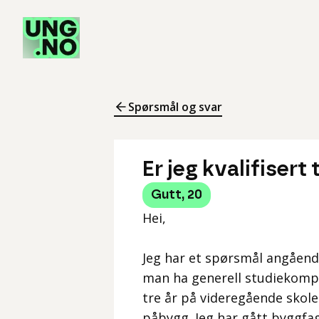
Spørsmål og svar
Er jeg kvalifisert 
Gutt
,
20
Hei,
Jeg har et spørsmål angåend
man ha generell studiekompe
tre år på videregående skole
påbygg. Jeg har gått byggfag