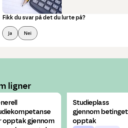
Fikk du svar på det du lurte på?
Ja
Nei
m ligner
nerell
Studieplass
udiekompetanse
gjennom betinget
r opptak gjennom
opptak