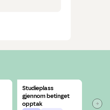
Studieplass
Studie
gjennom betinget
gjenno
opptak
oppta
Neste 