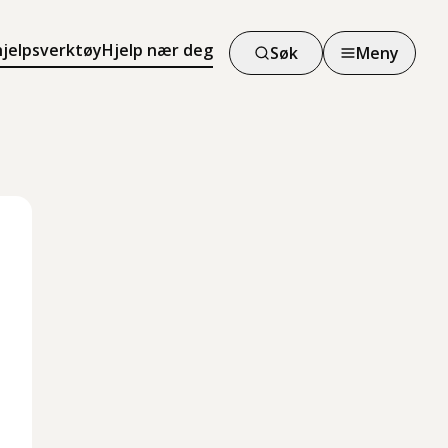
hjelpsverktøy
Hjelp nær deg
Søk
Meny