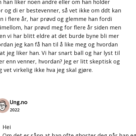
om han liker noen andre eller om han holder
ror og di er bestevenner, så vet ikke om ddt kan
an i flere år, har prøvd og glemme han fordi
nimellom, har prøvd meg for flere år siden men
den vi har blitt eldre at det burde byne bli mer
ordan jeg kan få han til å like meg og hvordan
jeg liker han. Vi har snart ball og har lyst til
mer enn venner, hvordan? Jeg er litt skeptisk og
g vet virkelig ikke hva jeg skal gjøre.
Ung.no
2022
Hei
Om det er sånn at han ofte ghoster deg når han ege