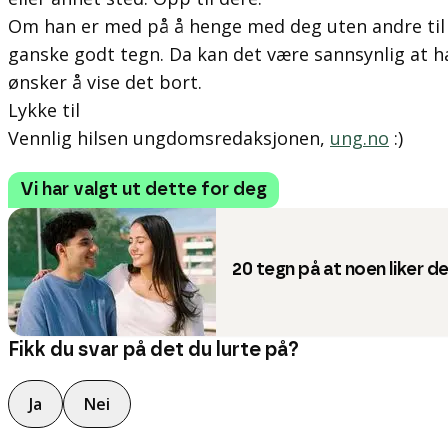
Om han er med på å henge med deg uten andre til 
ganske godt tegn. Da kan det være sannsynlig at h
ønsker å vise det bort.
Lykke til
Vennlig hilsen ungdomsredaksjonen,
ung.no
:)
Vi har valgt ut dette for deg
20 tegn på at noen liker d
Fikk du svar på det du lurte på?
Ja
Nei