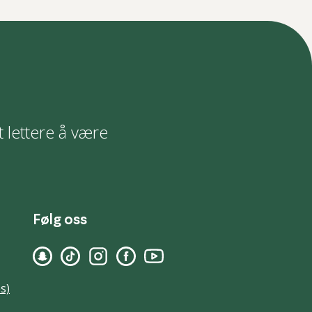
t lettere å være
Følg oss
s)