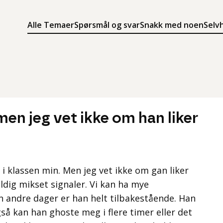
Alle Temaer
Spørsmål og svar
Snakk med noen
Selv
Søk
Meny
Søk i innholdet på ung.no
Meny for å navigere på ung.no
men jeg vet ikke om han liker
t i klassen min. Men jeg vet ikke om gan liker
ldig mikset signaler. Vi kan ha mye
n andre dager er han helt tilbakestående. Han
gså kan han ghoste meg i flere timer eller det