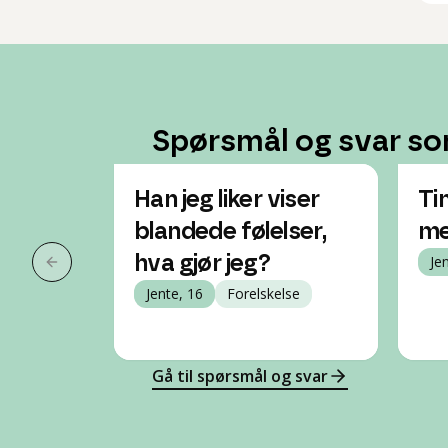
Spørsmål og svar so
Han jeg liker viser
Ti
blandede følelser,
me
hva gjør jeg?
Je
Forrige slide
Jente, 16
Forelskelse
Gå til spørsmål og svar