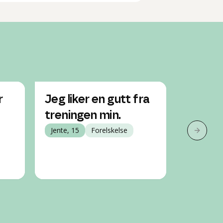
r
Jeg liker en gutt fra
Hvorda
treningen min.
liker 
Jente, 15
Forelskelse
Jente, 13
Neste 