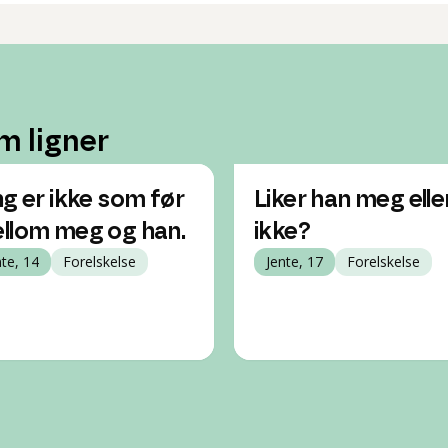
m ligner
ng er ikke som før
Liker han meg elle
llom meg og han.
ikke?
nte, 14
Forelskelse
Jente, 17
Forelskelse