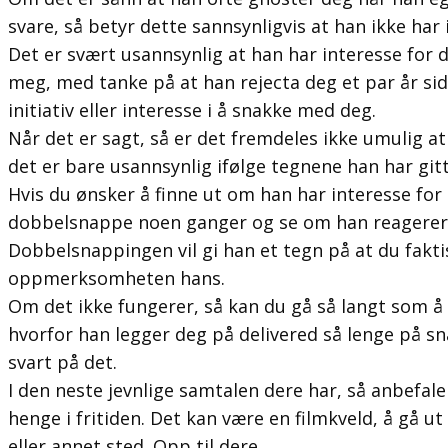
svare, så betyr dette sannsynligvis at han ikke har 
Det er svært usannsynlig at han har interesse for d
meg, med tanke på at han rejecta deg et par år sid
initiativ eller interesse i å snakke med deg.
Når det er sagt, så er det fremdeles ikke umulig at
det er bare usannsynlig ifølge tegnene han har gitt
Hvis du ønsker å finne ut om han har interesse for
dobbelsnappe noen ganger og se om han reagerer
Dobbelsnappingen vil gi han et tegn på at du fakt
oppmerksomheten hans.
Om det ikke fungerer, så kan du gå så langt som å
hvorfor han legger deg på delivered så lenge på s
svart på det.
I den neste jevnlige samtalen dere har, så anbefaler
henge i fritiden. Det kan være en filmkveld, å gå ut
eller annet sted. Opp til dere.