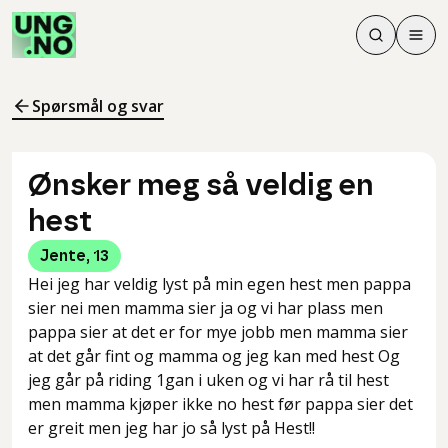
Søk
Men
Søk
Meny
Søk i innhol
Meny for å 
Spørsmål og svar
Ønsker meg så veldig en
hest
Jente
,
13
Hei jeg har veldig lyst på min egen hest men pappa
sier nei men mamma sier ja og vi har plass men
pappa sier at det er for mye jobb men mamma sier
at det går fint og mamma og jeg kan med hest Og
jeg går på riding 1gan i uken og vi har rå til hest
men mamma kjøper ikke no hest før pappa sier det
er greit men jeg har jo så lyst på Hest!!