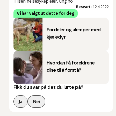
Hilsen helsesykepleier, ung.no
Besvart:
12.4.2022
Vi har valgt ut dette for deg
Fordeler og ulemper med
kjæledyr
Hvordan få foreldrene
dine til å forstå?
Fikk du svar på det du lurte på?
Ja
Nei