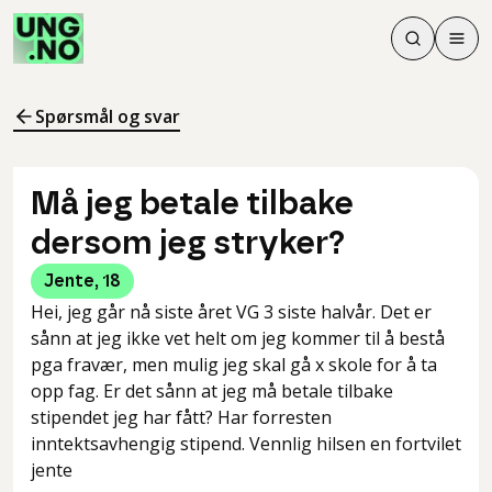
Søk
Men
Søk
Meny
Søk i innhol
Meny for å 
Spørsmål og svar
Må jeg betale tilbake
dersom jeg stryker?
Jente
,
18
Hei, jeg går nå siste året VG 3 siste halvår. Det er
sånn at jeg ikke vet helt om jeg kommer til å bestå
pga fravær, men mulig jeg skal gå x skole for å ta
opp fag. Er det sånn at jeg må betale tilbake
stipendet jeg har fått? Har forresten
inntektsavhengig stipend. Vennlig hilsen en fortvilet
jente