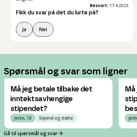
Besvart:
17.4.2023
Fikk du svar på det du lurte på?
Ja
Nei
Spørsmål og svar som ligner
Må jeg betale tilbake det
Må 
inntektsavhengige
sti
stipendet?
bes
Jente, 18
Stipend og støtte
Jent
Gå til spørsmål og svar