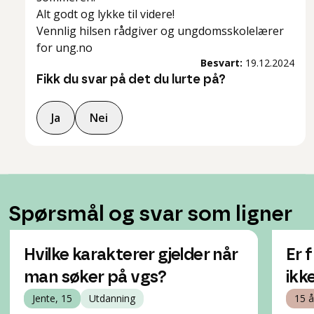
Alt godt og lykke til videre!
Vennlig hilsen rådgiver og ungdomsskolelærer
for ung.no
Besvart:
19.12.2024
Fikk du svar på det du lurte på?
Ja
Nei
Spørsmål og svar som ligner
Hvilke karakterer gjelder når
Er 
man søker på vgs?
ikk
Jente, 15
Utdanning
15 å