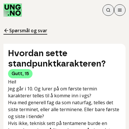
Søk
Men
Søk
Meny
Søk i innhol
Meny for å 
Spørsmål og svar
Hvordan sette
standpunktkarakteren?
Gutt
,
15
Hei!
Jeg går i 10. Og lurer på om første termin
karakterer telles til å komme inn i vgs?
Hva med generell fag da som naturfag, telles det
siste terminet, eller alle terminene. Eller bare første
og siste i tiende?
Hvis ikke, teknisk sett på tentamene burde en