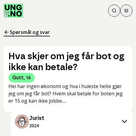
Søk
Men
Søk
Meny
Søk i innhol
Meny for å 
Spørsmål og svar
Hva skjer om jeg får bot og
ikke kan betale?
Gutt
,
16
Hei har ingen økonomi og hva i huleste heite gjør
jeg om jeg får bot? Hvem skal betale for boten jeg
er 15 og kan ikke jobbe.....
Jurist
2024