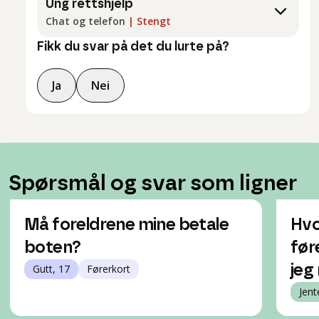
Ung rettshjelp
Chat og telefon
|
Stengt
Fikk du svar på det du lurte på?
Ja
Nei
Spørsmål og svar som ligner
Må foreldrene mine betale
Hvo
boten?
før
Gutt, 17
Førerkort
jeg
Jent