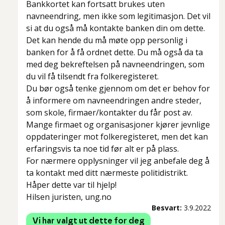
Bankkortet kan fortsatt brukes uten
navneendring, men ikke som legitimasjon. Det vil
si at du også må kontakte banken din om dette.
Det kan hende du må møte opp personlig i
banken for å få ordnet dette. Du må også da ta
med deg bekreftelsen på navneendringen, som
du vil få tilsendt fra folkeregisteret.
Du bør også tenke gjennom om det er behov for
å informere om navneendringen andre steder,
som skole, firmaer/kontakter du får post av.
Mange firmaet og organisasjoner kjører jevnlige
oppdateringer mot folkeregisteret, men det kan
erfaringsvis ta noe tid før alt er på plass.
For nærmere opplysninger vil jeg anbefale deg å
ta kontakt med ditt nærmeste politidistrikt.
Håper dette var til hjelp!
Hilsen juristen, ung.no
Besvart:
3.9.2022
Vi har valgt ut dette for deg