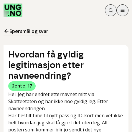
Søk
Men
Søk
Meny
Søk i innhol
Meny for å 
Spørsmål og svar
Hvordan få gyldig
legitimasjon etter
navneendring?
Jente
,
17
Hei. Jeg har endret etternavnet mitt via
Skatteetaten og har ikke noe gyldig leg. Etter
navneendringen.
Har bestilt time til nytt pass og ID-kort men vet ikke
helt hvordan jeg skal få gjort det uten leg. All
posten som kommer blir jo sendt i det nye