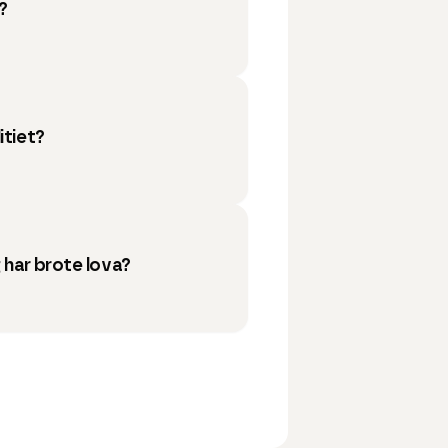
t?
itiet?
g har brote lova?