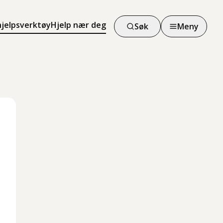
hjelpsverktøy
Hjelp nær deg
Søk
Meny