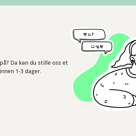
l
på? Da kan du stille oss et
 innen 1-3 dager.