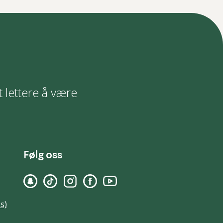
t lettere å være
Følg oss
s)