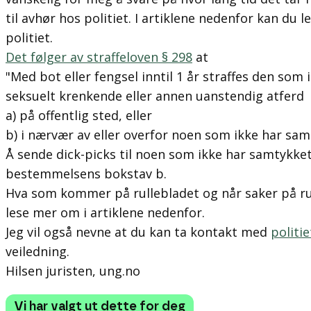
til avhør hos politiet. I artiklene nedenfor kan du
politiet.
Det følger av straffeloven § 298
at
"Med bot eller fengsel inntil 1 år straffes den som i
seksuelt krenkende eller annen uanstendig atferd
a) på offentlig sted, eller
b) i nærvær av eller overfor noen som ikke har sam
Å sende dick-picks til noen som ikke har samtykket
bestemmelsens bokstav b.
Hva som kommer på rullebladet og når saker på rull
lese mer om i artiklene nedenfor.
Jeg vil også nevne at du kan ta kontakt med
politie
veiledning.
Hilsen juristen, ung.no
Vi har valgt ut dette for deg