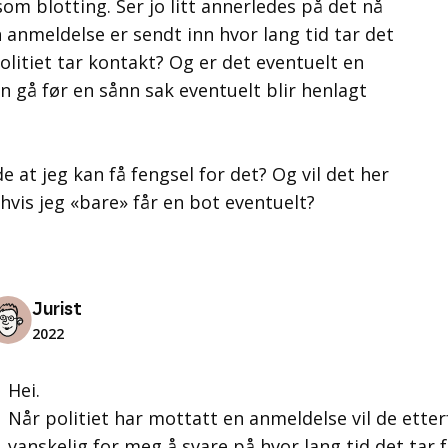
 som blotting. Ser jo litt annerledes på det nå
 anmeldelse er sendt inn hvor lang tid tar det
olitiet tar kontakt? Og er det eventuelt en
 gå før en sånn sak eventuelt blir henlagt
 at jeg kan få fengsel for det? Og vil det her
vis jeg «bare» får en bot eventuelt?
Jurist
2022
Hei.
Når politiet har mottatt en anmeldelse vil de etter
vanskelig for meg å svare på hvor lang tid det tar f