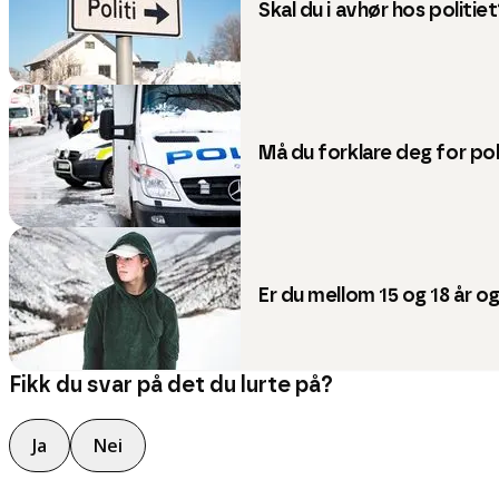
Skal du i avhør hos politie
Må du forklare deg for pol
Er du mellom 15 og 18 år o
Fikk du svar på det du lurte på?
Ja
Nei