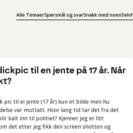
Alle Temaer
Spørsmål og svar
Snakk med noen
Selv
Søk
Meny
Søk i innholdet på ung.no
Meny for å navigere på ung.no
ickpic til en jente på 17 år. Når
kt?
k pic til ei jente (17 år) kun et bilde men hu
else var mottatt. Hvor lang tid tar det fra det
ir kalt inn til politiet? Kjenner jeg er litt
 om det etter jeg fikk den screen shotten og