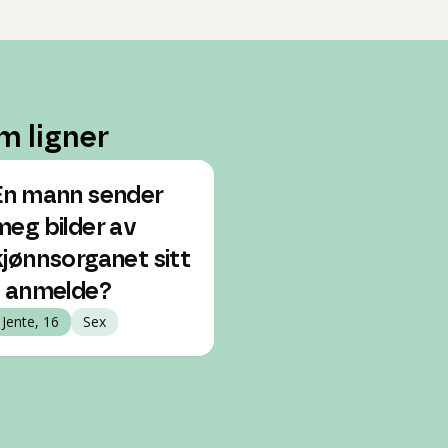
m ligner
En mann sender
meg bilder av
kjønnsorganet sitt
- anmelde?
Jente, 16
Sex