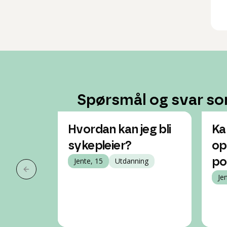
Spørsmål og svar so
Hvordan kan jeg bli
Ka
sykepleier?
op
Jente, 15
Utdanning
pol
Forrige slide
Je