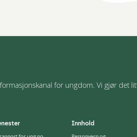
formasjonskanal for ungdom. Vi gjør det lit
enester
Innhold
rapport for ung.no
Personvern og