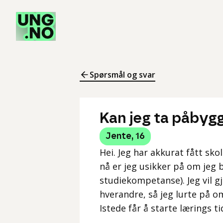
Spørsmål og svar
Kan jeg ta påbyg
Jente
,
16
Hei. Jeg har akkurat fått sk
nå er jeg usikker på om jeg
studiekompetanse). Jeg vil gj
hverandre, så jeg lurte på o
Istede får å starte lærings t