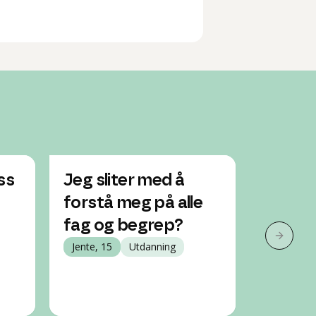
ss
Jeg sliter med å
Har ikk
forstå meg på alle
yrkesf
fag og begrep?
ta påb
Neste 
Jente, 15
Utdanning
Gutt, 20