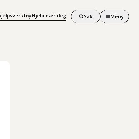
hjelpsverktøy
Hjelp nær deg
Søk
Meny