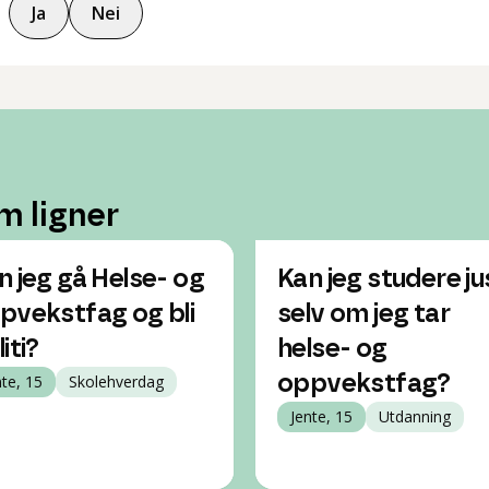
Ja
Nei
m ligner
n jeg gå Helse- og
Kan jeg studere ju
pvekstfag og bli
selv om jeg tar
iti?
helse- og
nte, 15
Skolehverdag
oppvekstfag?
Jente, 15
Utdanning