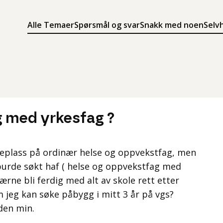
Alle Temaer
Spørsmål og svar
Snakk med noen
Selv
Søk
Meny
Søk i innholdet på ung.no
Meny for å navigere på ung.no
g med yrkesfag ?
oleplass på ordinær helse og oppvekstfag, men
 burde søkt haf ( helse og oppvekstfag med
ærne bli ferdig med alt av skole rett etter
m jeg kan søke påbygg i mitt 3 år på vgs?
iden min.