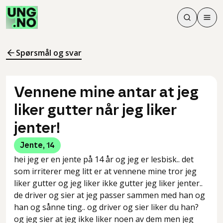
Søk
Men
Søk
Meny
Søk i innhol
Meny for å 
Spørsmål og svar
Vennene mine antar at jeg
liker gutter når jeg liker
jenter!
Jente
,
14
hei jeg er en jente på 14 år og jeg er lesbisk.. det
som irriterer meg litt er at vennene mine tror jeg
liker gutter og jeg liker ikke gutter jeg liker jenter..
de driver og sier at jeg passer sammen med han og
han og sånne ting.. og driver og sier liker du han?
og jeg sier at jeg ikke liker noen av dem men jeg