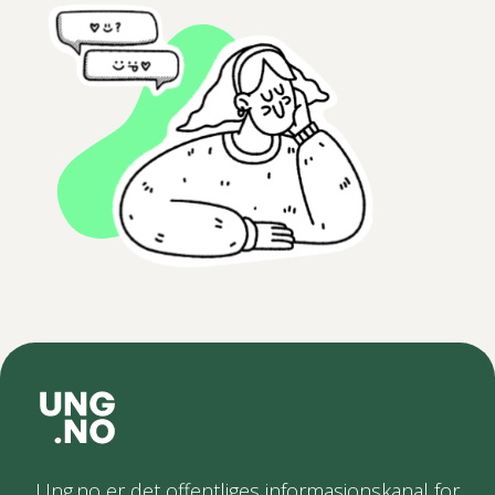
Ung.no er det offentliges informasjonskanal for