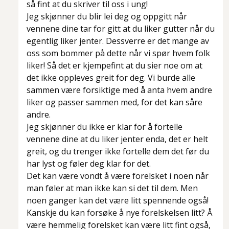
så fint at du skriver til oss i ung!
Jeg skjønner du blir lei deg og oppgitt når
vennene dine tar for gitt at du liker gutter når du
egentlig liker jenter. Dessverre er det mange av
oss som bommer på dette når vi spør hvem folk
liker! Så det er kjempefint at du sier noe om at
det ikke oppleves greit for deg. Vi burde alle
sammen være forsiktige med å anta hvem andre
liker og passer sammen med, for det kan såre
andre.
Jeg skjønner du ikke er klar for å fortelle
vennene dine at du liker jenter enda, det er helt
greit, og du trenger ikke fortelle dem det før du
har lyst og føler deg klar for det.
Det kan være vondt å være forelsket i noen når
man føler at man ikke kan si det til dem. Men
noen ganger kan det være litt spennende også!
Kanskje du kan forsøke å nye forelskelsen litt? Å
være hemmelig forelsket kan være litt fint også,