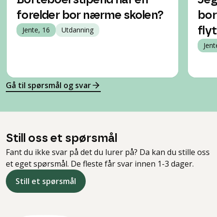
Borteboerstipend når én
Jeg
forelder bor nærme skolen?
bor
Jente, 16
Utdanning
fly
Jent
Gå til spørsmål og svar
Still oss et spørsmål
Fant du ikke svar på det du lurer på? Da kan du stille oss
et eget spørsmål. De fleste får svar innen 1-3 dager.
Still et spørsmål