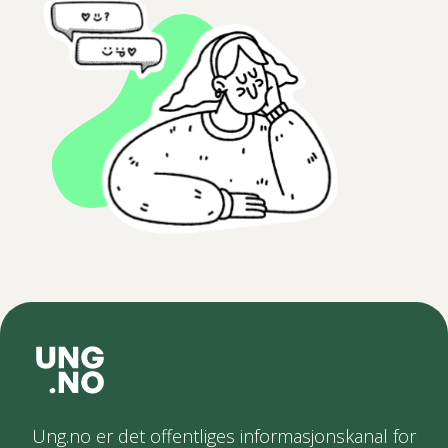
Ung.no er det offentliges informasjonskanal for