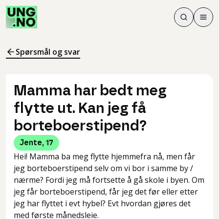
Søk
Men
Søk
Meny
Søk i innhol
Meny for å 
Spørsmål og svar
Mamma har bedt meg
flytte ut. Kan jeg få
borteboerstipend?
Jente
,
17
Hei! Mamma ba meg flytte hjemmefra nå, men får
jeg borteboerstipend selv om vi bor i samme by /
nærme? Fordi jeg må fortsette å gå skole i byen. Om
jeg får borteboerstipend, får jeg det før eller etter
jeg har flyttet i evt hybel? Evt hvordan gjøres det
med første månedsleie.