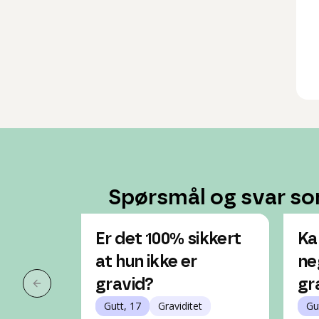
Spørsmål og svar so
Er det 100% sikkert
Ka
at hun ikke er
ne
gravid?
gr
Forrige slide
Gutt, 17
Graviditet
Gu