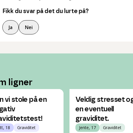
Fikk du svar på det du lurte på?
Ja
Nei
m ligner
n vi stole på en
Veldig stresset o
gativ
en eventuell
aviditetstest!
graviditet.
tt, 18
Graviditet
Jente, 17
Graviditet