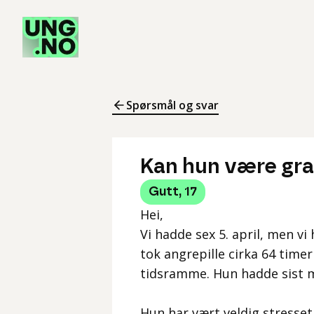
Spørsmål og svar
Kan hun være gra
Gutt
,
17
Hei,
Vi hadde sex 5. april, men v
tok angrepille cirka 64 time
tidsramme. Hun hadde sist 
Hun har vært veldig stresset