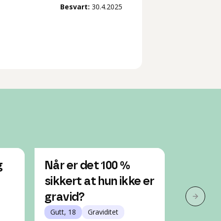
Besvart:
30.4.2025
g
Når er det 100 %
Kan je
sikkert at hun ikke er
gravid
gravid?
Jente, 18
Neste 
Gutt, 18
Graviditet