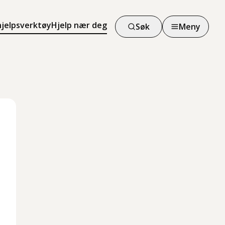
hjelpsverktøy
Hjelp nær deg
Søk
Meny