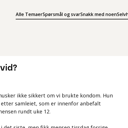
Alle Temaer
Spørsmål og svar
Snakk med noen
Selv
Søk
Meny
Søk i innholdet på ung.no
Meny for å navigere på ung.no
vid?
i husker ikke sikkert om vi brukte kondom. Hun
r etter samleiet, som er innenfor anbefalt
mensen rundt uke 12.
 i det siste, men fikk mensen tirsdag forrige