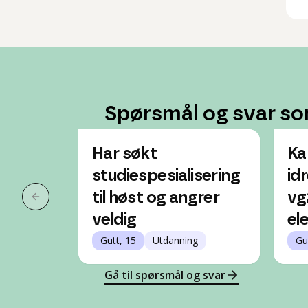
Spørsmål og svar so
Har søkt
Ka
studiespesialisering
id
til høst og angrer
vg
Forrige slide
veldig
el
Gutt, 15
Utdanning
Gu
Gå til spørsmål og svar