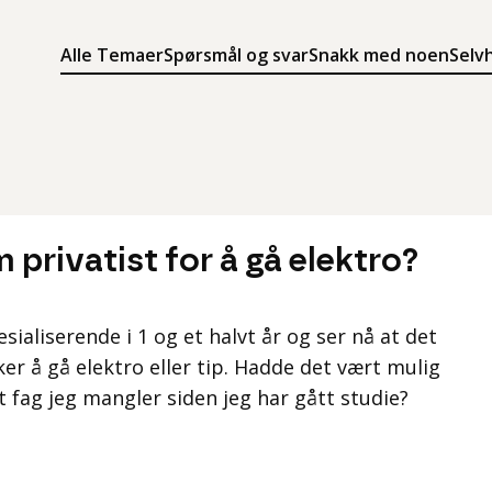
Alle Temaer
Spørsmål og svar
Snakk med noen
Selv
Søk
Meny
Søk i innholdet på ung.no
Meny for å navigere på ung.no
 privatist for å gå elektro?
esialiserende i 1 og et halvt år og ser nå at det
er å gå elektro eller tip. Hadde det vært mulig
et fag jeg mangler siden jeg har gått studie?