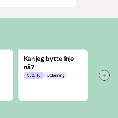
Kan jeg bytte linje
Hvord
nå?
på TIP 
Gutt, 16
Utdanning
automa
Neste 
Jente, 17