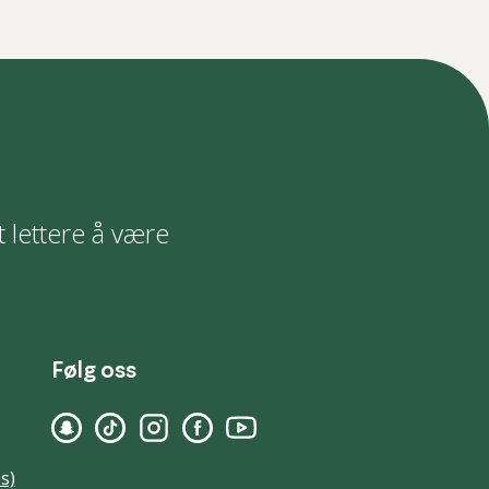
t lettere å være
Følg oss
s)