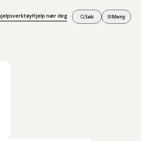
hjelpsverktøy
Hjelp nær deg
Søk
Meny