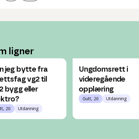
m ligner
n jeg bytte fra
Ungdomsrett i
rettsfag vg2 til
videregående
2 bygg eller
opplæring
ektro?
Gutt, 20
Utdanning
tt, 20
Utdanning