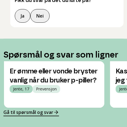
Fikk du svar på det du lurte på?
Ja
Nei
Spørsmål og svar som ligner
Er ømme eller vonde bryster
Kas
vanlig når du bruker p-piller?
jeg
Jente, 17
Prevensjon
Jent
Gå til spørsmål og svar