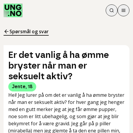
Søk
Men
Søk
Meny
Søk i innhol
Meny for å 
Spørsmål og svar
Er det vanlig å ha ømme
bryster når man er
seksuelt aktiv?
Jente
,
18
Hei! Jeg lurer på om det er vanlig å ha ømme bryster
når man er seksuelt aktiv? for hver gang jeg henger
med en gutt merker jeg at jeg får ømme pupper,
noe som er litt ubehagelig, og som gjør at jeg blir
bekymret for å være gravid. Jeg går på p piller
(mirabella) men jeg glemte å ta den ene pillen min,