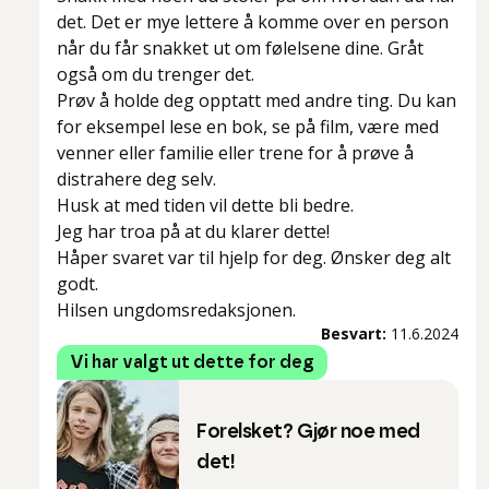
det. Det er mye lettere å komme over en person
når du får snakket ut om følelsene dine. Gråt
også om du trenger det.
Prøv å holde deg opptatt med andre ting. Du kan
for eksempel lese en bok, se på film, være med
venner eller familie eller trene for å prøve å
distrahere deg selv.
Husk at med tiden vil dette bli bedre.
Jeg har troa på at du klarer dette!
Håper svaret var til hjelp for deg. Ønsker deg alt
godt.
Hilsen ungdomsredaksjonen.
Besvart:
11.6.2024
Vi har valgt ut dette for deg
Forelsket? Gjør noe med
det!