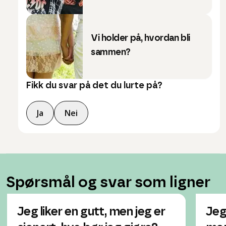
Vi holder på, hvordan bli
sammen?
Fikk du svar på det du lurte på?
Ja
Nei
Spørsmål og svar som ligner
Jeg liker en gutt, men jeg er
Jeg 