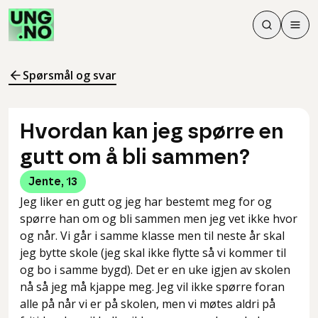
Søk
Men
Søk
Meny
Søk i innhol
Meny for å 
Spørsmål og svar
Hvordan kan jeg spørre en
gutt om å bli sammen?
Jente
,
13
Jeg liker en gutt og jeg har bestemt meg for og
spørre han om og bli sammen men jeg vet ikke hvor
og når. Vi går i samme klasse men til neste år skal
jeg bytte skole (jeg skal ikke flytte så vi kommer til
og bo i samme bygd). Det er en uke igjen av skolen
nå så jeg må kjappe meg. Jeg vil ikke spørre foran
alle på når vi er på skolen, men vi møtes aldri på