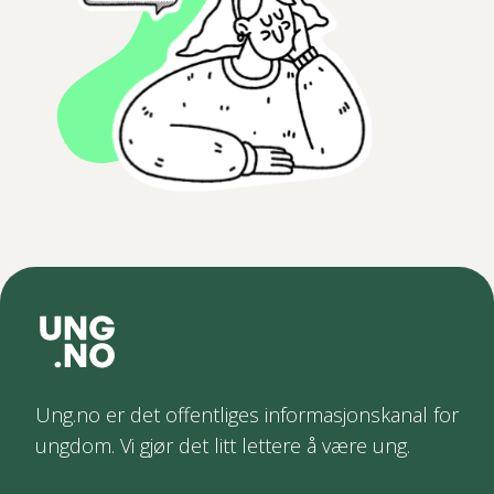
Ung.no er det offentliges informasjonskanal for
ungdom. Vi gjør det litt lettere å være ung.