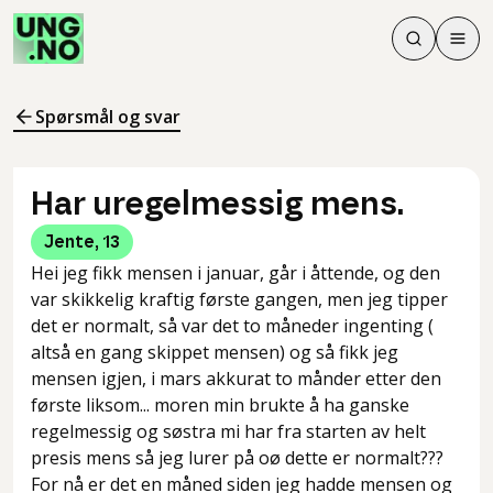
Søk
Men
Søk
Meny
Søk i innhol
Meny for å 
Spørsmål og svar
Har uregelmessig mens.
Jente
,
13
Hei jeg fikk mensen i januar, går i åttende, og den
var skikkelig kraftig første gangen, men jeg tipper
det er normalt, så var det to måneder ingenting (
altså en gang skippet mensen) og så fikk jeg
mensen igjen, i mars akkurat to månder etter den
første liksom... moren min brukte å ha ganske
regelmessig og søstra mi har fra starten av helt
presis mens så jeg lurer på oø dette er normalt???
For nå er det en måned siden jeg hadde mensen og