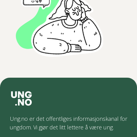
Ung.no er det offentliges informasjonskanal for
ungdom. Vi gjør det litt lettere å være ung.