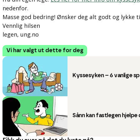
nedenfor.
Masse god bedring! Ønsker deg alt godt og lykke til
Vennlig hilsen
legen, ung.no
Vi har valgt ut dette for deg
Kyssesyken – 6 vanlige s
Sånn kan fastlegen hjelpe