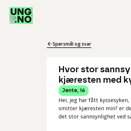
Spørsmål og svar
Hvor stor sannsyn
kjæresten med k
Jente
,
16
Hei, jeg har fått kyssesyken,
smitter kjæresten min? er det
det stor sannsynlighet ved s