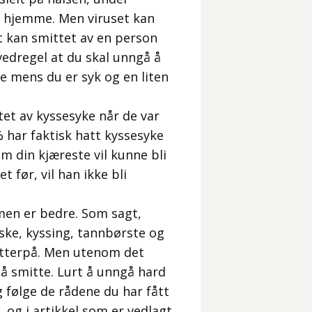
ro hjemme. Men viruset kan
et kan smittet av en person
vedregel at du skal unngå å
e mens du er syk og en liten
et av kyssesyke når de var
 har faktisk hatt kyssesyke
om din kjæreste vil kunne bli
 før, vil han ikke bli
rmen er bedre. Som sagt,
aske, kyssing, tannbørste og
 etterpå. Men utenom det
gå smitte. Lurt å unngå hard
og følge de rådene du har fått
,
og i artikkel som er vedlagt