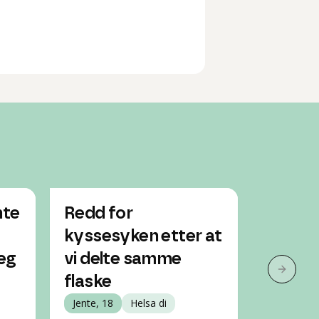
nte
Redd for
Delt s
kyssesyken etter at
venni
eg
vi delte samme
kysse
Neste 
flaske
kommer 
Jente, 18
Helsa di
smitte