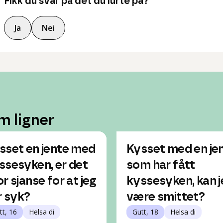
Fikk du svar på det du lurte på?
Ja
Nei
m ligner
sset en jente med
Kysset med en je
ssesyken, er det
som har fått
or sjanse for at jeg
kyssesyken, kan j
ir syk?
være smittet?
tt, 16
Helsa di
Gutt, 18
Helsa di