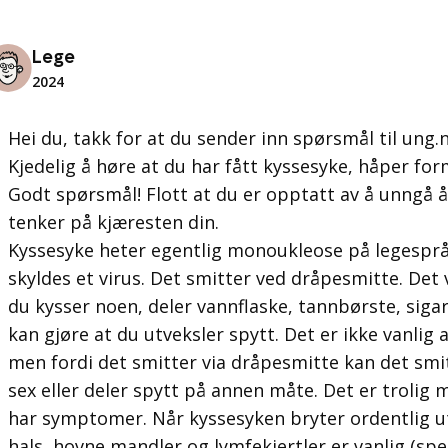
Lege
2024
Hei du, takk for at du sender inn spørsmål til ung.
Kjedelig å høre at du har fått kyssesyke, håper form
Godt spørsmål! Flott at du er opptatt av å unngå 
tenker på kjæresten din.
Kyssesyke heter egentlig monoukleose på legespr
skyldes et virus. Det smitter ved dråpesmitte. Det v
du kysser noen, deler vannflaske, tannbørste, siga
kan gjøre at du utveksler spytt. Det er ikke vanlig a
men fordi det smitter via dråpesmitte kan det smi
sex eller deler spytt på annen måte. Det er trolig
har symptomer. Når kyssesyken bryter ordentlig ut
hals, hovne mandler og lymfekjertler er vanlig (spe