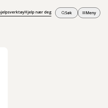
hjelpsverktøy
Hjelp nær deg
Søk
Meny