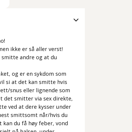
no!
en ikke er så aller verst!
å smitte andre og at du
åket, og er en sykdom som
il si at det kan smitte hvis
rett/snus eller lignende som
t det smitter via sex direkte,
tte ved at dere kysser under
 mest smittsomt når/hvis du
 kan du få høy feber, vond
sielt på halsen, under