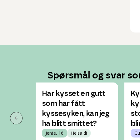
Spørsmål og svar so
Har kysset en gutt
Ky
som har fått
ky
kyssesyken, kan jeg
st
Forrige slide
ha blitt smittet?
bl
Jente, 16
Helsa di
Gu