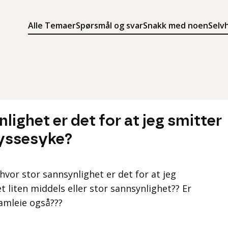
Alle Temaer
Spørsmål og svar
Snakk med noen
Selv
Søk
Meny
Søk i innholdet på ung.no
Meny for å navigere på ung.no
lighet er det for at jeg smitter
yssesyke?
 hvor stor sannsynlighet er det for at jeg
 liten middels eller stor sannsynlighet?? Er
amleie også???