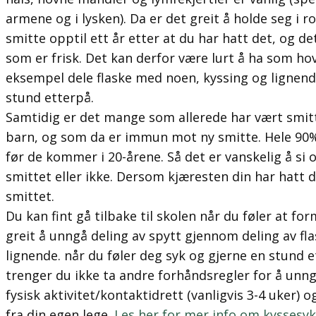
armene og i lysken). Da er det greit å holde seg i 
smitte opptil ett år etter at du har hatt det, og d
som er frisk. Det kan derfor være lurt å ha som ho
eksempel dele flaske med noen, kyssing og lignend
stund etterpå.
Samtidig er det mange som allerede har vært smitt
barn, og som da er immun mot ny smitte. Hele 90%
før de kommer i 20-årene. Så det er vanskelig å si 
smittet eller ikke. Dersom kjæresten din har hatt det
smittet.
Du kan fint gå tilbake til skolen når du føler at fo
greit å unngå deling av spytt gjennom deling av fl
lignende. når du føler deg syk og gjerne en stund
trenger du ikke ta andre forhåndsregler for å unn
fysisk aktivitet/kontaktidrett (vanligvis 3-4 uker) 
fra din egen lege.
Les her for mer info om kyssesyk