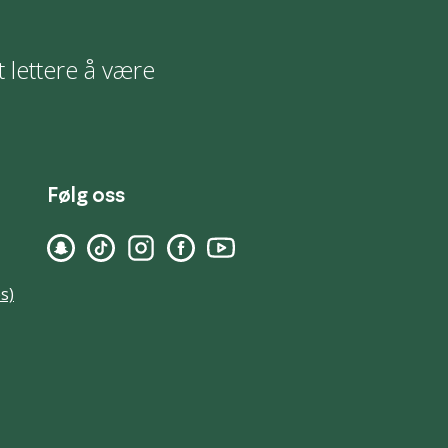
t lettere å være
Følg oss
s)