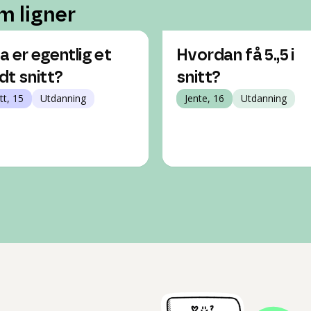
m ligner
a er egentlig et
Hvordan få 5.,5 i
dt snitt?
snitt?
tt, 15
Utdanning
Jente, 16
Utdanning