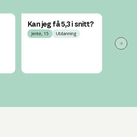
Kan jeg få 5,3 i snitt?
Hvorda
Jente, 15
Utdanning
snitt 
Gutt, 15
Neste 