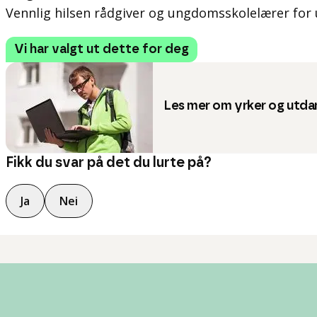
Vennlig hilsen rådgiver og ungdomsskolelærer for
Vi har valgt ut dette for deg
Les mer om yrker og utda
Fikk du svar på det du lurte på?
Ja
Nei