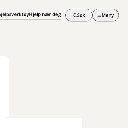
hjelpsverktøy
Hjelp nær deg
Søk
Meny