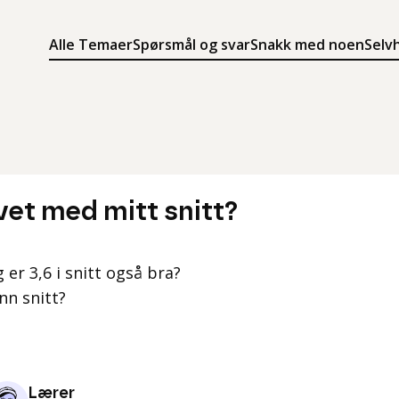
Alle Temaer
Spørsmål og svar
Snakk med noen
Selv
Søk
Meny
Søk i innholdet på ung.no
Meny for å navigere på ung.no
livet med mitt snitt?
og er 3,6 i snitt også bra?
nn snitt?
Lærer