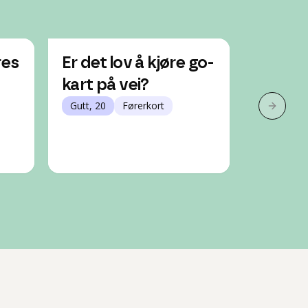
res
Er det lov å kjøre go-
Hva er
kart på vei?
fart o
Gutt, 20
Førerkort
elektr
Neste 
Gutt, 19