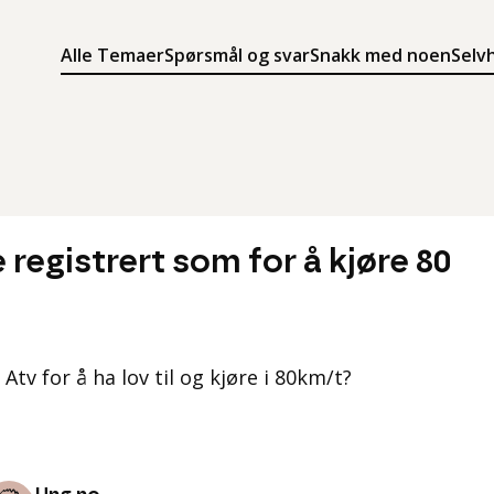
Alle Temaer
Spørsmål og svar
Snakk med noen
Selv
Søk
Meny
Søk i innholdet på ung.no
Meny for å navigere på ung.no
registrert som for å kjøre 80
tv for å ha lov til og kjøre i 80km/t?