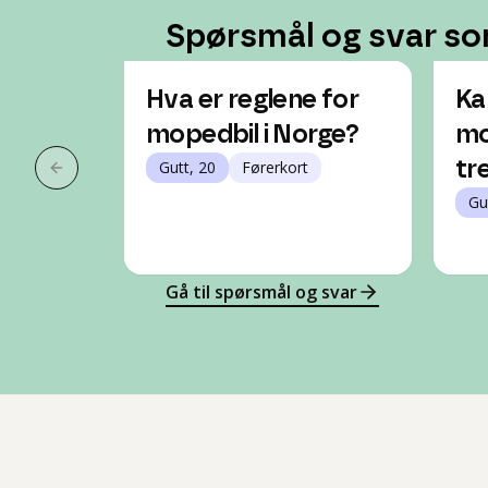
Spørsmål og svar so
Hva er reglene for
Ka
mopedbil i Norge?
mo
Gutt, 20
Førerkort
tr
Forrige slide
Gu
Gå til spørsmål og svar