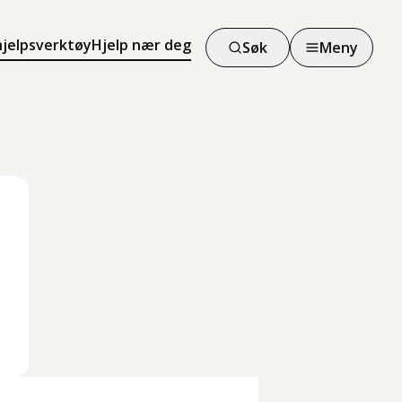
hjelpsverktøy
Hjelp nær deg
Søk
Meny