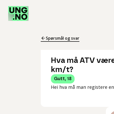
Spørsmål og svar
Hva må ATV være 
km/t?
Gutt
,
18
Hei hva må man registere en A