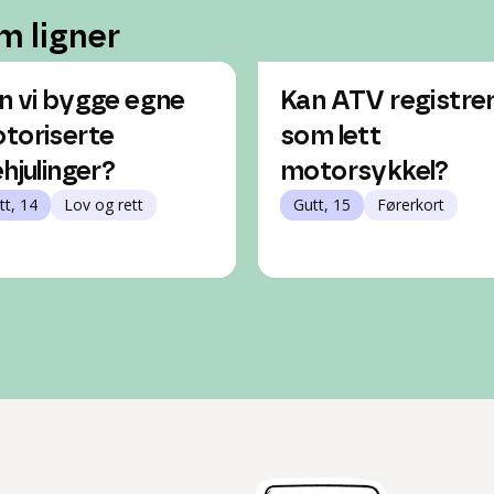
m ligner
n vi bygge egne
Kan ATV registre
toriserte
som lett
ehjulinger?
motorsykkel?
tt, 14
Lov og rett
Gutt, 15
Førerkort