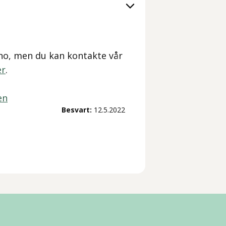
.no, men du kan kontakte vår
er
.
en
Besvart:
12.5.2022