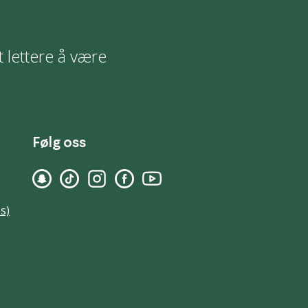
t lettere å være
Følg oss
s)