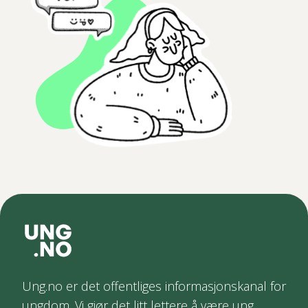
Ung.no er det offentliges informasjonskanal for
ungdom. Vi gjør det litt lettere å være ung.