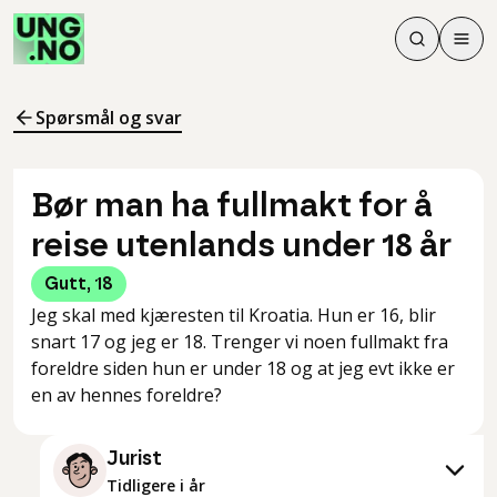
Søk
Men
Søk
Meny
Søk i innhol
Meny for å 
Spørsmål og svar
Bør man ha fullmakt for å
reise utenlands under 18 år
Gutt
,
18
Jeg skal med kjæresten til Kroatia. Hun er 16, blir
snart 17 og jeg er 18. Trenger vi noen fullmakt fra
foreldre siden hun er under 18 og at jeg evt ikke er
en av hennes foreldre?
Jurist
Tidligere i år