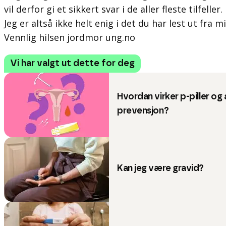
vil derfor gi et sikkert svar i de aller fleste tilfeller.
Jeg er altså ikke helt enig i det du har lest ut fra m
Vennlig hilsen jordmor ung.no
Vi har valgt ut dette for deg
Hvordan virker p-piller og
prevensjon?
Kan jeg være gravid?