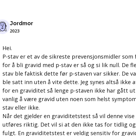
Jordmor
2023
Hei.
P-stav er et av de sikreste prevensjonsmidler som
for å bli gravid med p-stav er så og si lik null. De f
stav ble faktisk dette før p-staven var sikker. De v
ble satt inn uten å vite dette. Jeg synes altså ikk
for en graviditet så lenge p-staven ikke har gått ut
vanlig å være gravid uten noen som helst sympto
stav eller ikke.
Når det gjelder en graviditetstest så vil denne vis
utføres riktig. Det vil si at den ikke tas for tidlig 
fulgt. En graviditetstest er veldig sensitiv for gra