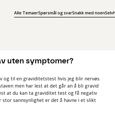
Alle Temaer
Spørsmål og svar
Snakk med noen
Selv
Søk
Meny
Søk i innholdet på ung.no
Meny for å navigere på ung.no
av uten symptomer?
v og til en graviditetstest hvis jeg blir nervøs.
staven men har lest at det går an å bli gravid
t at du kan ta graviditet test og få negativ
 stor sannsynlighet er det å havne i et slikt