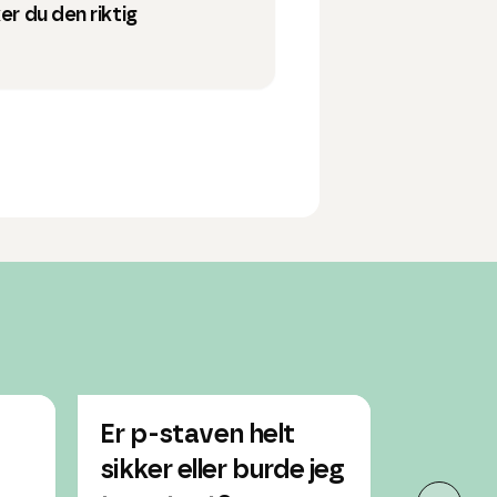
er du den riktig
Er p-staven helt
Har p-
sikker eller burde jeg
være g