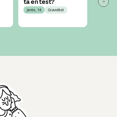
ta en test?
Jente, 19
Neste 
Jente, 16
Graviditet