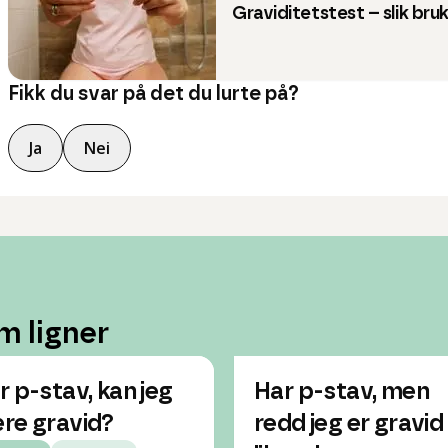
Graviditetstest – slik bruk
Fikk du svar på det du lurte på?
Ja
Nei
m ligner
r p-stav, kan jeg
Har p-stav, men
re gravid?
redd jeg er gravid