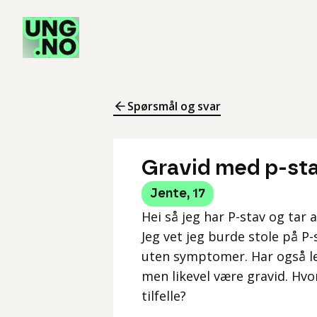
Spørsmål og svar
Gravid med p-st
Jente
,
17
Hei så jeg har P-stav og tar a
Jeg vet jeg burde stole på P-
uten symptomer. Har også les
men likevel være gravid. Hvor
tilfelle?