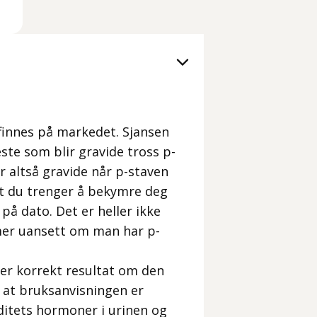
 finnes på markedet. Sjansen
leste som blir gravide tross p-
ar altså gravide når p-staven
e at du trenger å bekymre deg
 på dato. Det er heller ikke
mer uansett om man har p-
e er korrekt resultat om den
og at bruksanvisningen er
viditets hormoner i urinen og