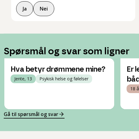
Ja
Nei
Spørsmål og svar som ligner
Hva betyr drømmene mine?
Er 
Jente, 13
Psykisk helse og følelser
båd
18 å
Gå til spørsmål og svar