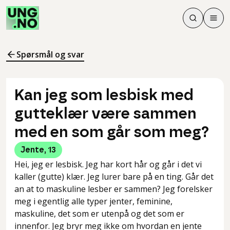
Søk
Men
Søk
Meny
Søk i innhol
Meny for å 
Spørsmål og svar
Kan jeg som lesbisk med
gutteklær være sammen
med en som går som meg?
Jente
,
13
Hei, jeg er lesbisk. Jeg har kort hår og går i det vi
kaller (gutte) klær. Jeg lurer bare på en ting. Går det
an at to maskuline lesber er sammen? Jeg forelsker
meg i egentlig alle typer jenter, feminine,
maskuline, det som er utenpå og det som er
innenfor. Jeg bryr meg ikke om hvordan en jente