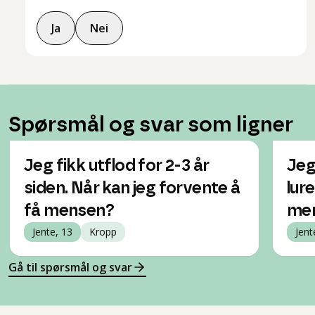
Ja
Nei
Spørsmål og svar som ligner
Jeg fikk utflod for 2-3 år
Jeg
siden. Når kan jeg forvente å
lur
få mensen?
me
Jente, 13
Kropp
Jent
Gå til spørsmål og svar