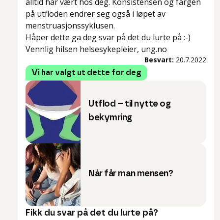
alltid har vært hos deg. Konsistensen og fargen
på utfloden endrer seg også i løpet av
menstruasjonssyklusen.
Håper dette ga deg svar på det du lurte på :-)
Vennlig hilsen helsesykepleier, ung.no
Besvart:
20.7.2022
Vi har valgt ut dette for deg
Utflod – til nytte og
bekymring
Når får man mensen?
Fikk du svar på det du lurte på?