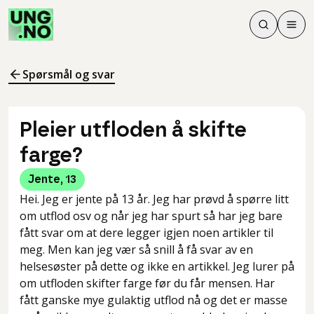
Søk
Men
Søk
Meny
Søk i innhol
Meny for å 
Spørsmål og svar
Pleier utfloden å skifte
farge?
Jente
,
13
Hei. Jeg er jente på 13 år. Jeg har prøvd å spørre litt
om utflod osv og når jeg har spurt så har jeg bare
fått svar om at dere legger igjen noen artikler til
meg. Men kan jeg vær så snill å få svar av en
helsesøster på dette og ikke en artikkel. Jeg lurer på
om utfloden skifter farge før du får mensen. Har
fått ganske mye gulaktig utflod nå og det er masse