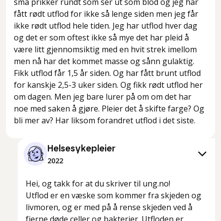
små prikker rundt som ser ut som blod og jeg har
fått rødt utflod for ikke så lenge siden men jeg får
ikke rødt utflod hele tiden. Jeg har utflod hver dag
og det er som oftest ikke så mye det har pleid å
være litt gjennomsiktig med en hvit strek imellom
men nå har det kommet masse og sånn gulaktig.
Fikk utflod får 1,5 år siden. Og har fått brunt utflod
for kanskje 2,5-3 uker siden. Og fikk rødt utflod her
om dagen. Men jeg bare lurer på om om det har
noe med saken å gjøre. Pleier det å skifte farge? Og
bli mer av? Har liksom forandret utflod i det siste.
Helsesykepleier
2022
Hei, og takk for at du skriver til ung.no!
Utflod er en væske som kommer fra skjeden og
livmoren, og er med på å rense skjeden ved å
fjerne døde celler og bakterier. Utfloden er