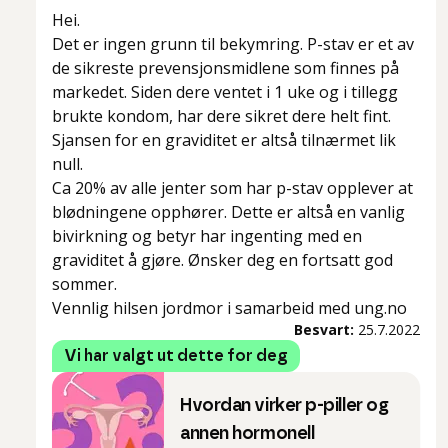
Hei.
Det er ingen grunn til bekymring. P-stav er et av
de sikreste prevensjonsmidlene som finnes på
markedet. Siden dere ventet i 1 uke og i tillegg
brukte kondom, har dere sikret dere helt fint.
Sjansen for en graviditet er altså tilnærmet lik
null.
Ca 20% av alle jenter som har p-stav opplever at
blødningene opphører. Dette er altså en vanlig
bivirkning og betyr har ingenting med en
graviditet å gjøre. Ønsker deg en fortsatt god
sommer.
Vennlig hilsen jordmor i samarbeid med ung.no
Besvart:
25.7.2022
Vi har valgt ut dette for deg
Hvordan virker p-piller og
annen hormonell