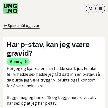
Søk
Men
Søk
Meny
Søk i innhol
Meny for å 
Spørsmål og svar
Har p-stav, kan jeg være
gravid?
Annet
,
15
Hei! Jeg og kjæresten min hadde sex 1. juli. En uke
før vi hadde sex hadde jeg fått satt inn en p-stav, så
da burde jeg være trygg? Vi brukte også kondom
for å være helt sikre.
Begge meg og han er 15 og begge mødre vet at vi
har sex og at jeg har p-stav.