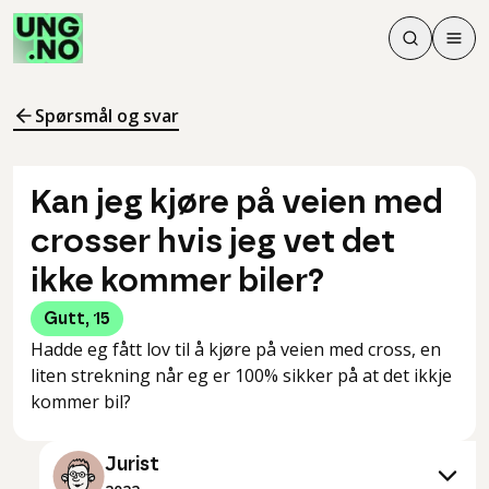
Søk
Men
Søk
Meny
Søk i innhol
Meny for å 
Spørsmål og svar
Kan jeg kjøre på veien med
crosser hvis jeg vet det
ikke kommer biler?
Gutt
,
15
Hadde eg fått lov til å kjøre på veien med cross, en
liten strekning når eg er 100% sikker på at det ikkje
kommer bil?
Jurist