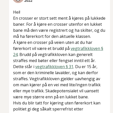
2022
Hei!
En crosser er stort sett ment å kjøres på lukkede
baner. For å kjøre en crosser utenfor en lukket
bane må den være registrert og ha skilter, og du
må ha førerkort for den aktuelle klassen.
Å kjøre en crosser på veien uten at du har
førerkort vil være et brudd på
vegtrafikkloven §
24
. Brudd på vegtrafikkloven kan generelt
straffes med bøter eller fengsel inntil ett år.
Dette står i
vegtrafikkloven § 31
. Du er 15 år,
som er den kriminelle lavalder, og kan derfor
straffes. Vegtrafikkloven gjelder uavhengig av
om man kjører på en vei med lite/ingen trafikk
eller mye trafikk. Skadepotensialet vil uansett
være mye større enn på en lukket bane.
Hvis du blir tatt for kjøring uten førerkort kan
politiet gi deg såkalt sperrefrist etter