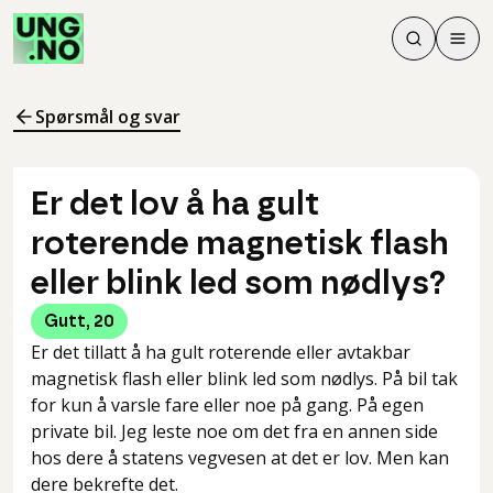
Søk
Men
Søk
Meny
Søk i innhol
Meny for å 
Spørsmål og svar
Er det lov å ha gult
roterende magnetisk flash
eller blink led som nødlys?
Gutt
,
20
Er det tillatt å ha gult roterende eller avtakbar
magnetisk flash eller blink led som nødlys. På bil tak
for kun å varsle fare eller noe på gang. På egen
private bil. Jeg leste noe om det fra en annen side
hos dere å statens vegvesen at det er lov. Men kan
dere bekrefte det.