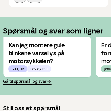
Spørsmål og svar som ligner
Kan jeg montere gule
Er d
blinkene varsellys på
for
motorsykkelen?
mot
Gutt, 16
Lov og rett
Jent
Gå til spørsmål og svar
Still oss et spørsmål