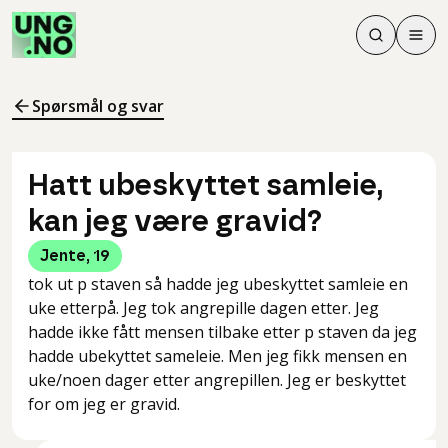
Søk
Men
Søk
Meny
Søk i innhol
Meny for å 
Spørsmål og svar
Hatt ubeskyttet samleie,
kan jeg være gravid?
Jente
,
19
tok ut p staven så hadde jeg ubeskyttet samleie en
uke etterpå. Jeg tok angrepille dagen etter. Jeg
hadde ikke fått mensen tilbake etter p staven da jeg
hadde ubekyttet sameleie. Men jeg fikk mensen en
uke/noen dager etter angrepillen. Jeg er beskyttet
for om jeg er gravid.