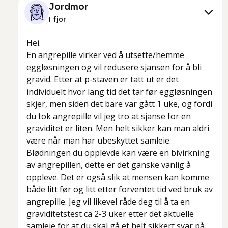
Jordmor
I fjor
Hei.
En angrepille virker ved å utsette/hemme
eggløsningen og vil redusere sjansen for å bli
gravid. Etter at p-staven er tatt ut er det
individuelt hvor lang tid det tar før eggløsningen
skjer, men siden det bare var gått 1 uke, og fordi
du tok angrepille vil jeg tro at sjanse for en
graviditet er liten. Men helt sikker kan man aldri
være når man har ubeskyttet samleie.
Blødningen du opplevde kan være en bivirkning
av angrepillen, dette er det ganske vanlig å
oppleve. Det er også slik at mensen kan komme
både litt før og litt etter forventet tid ved bruk av
angrepille. Jeg vil likevel råde deg til å ta en
graviditetstest ca 2-3 uker etter det aktuelle
samleie for at du skal gå et helt sikkert svar på