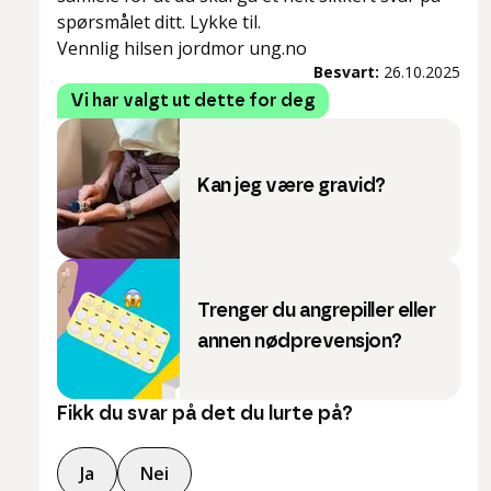
spørsmålet ditt. Lykke til.
Vennlig hilsen jordmor ung.no
Besvart:
26.10.2025
Vi har valgt ut dette for deg
Kan jeg være gravid?
Trenger du angrepiller eller
annen nødprevensjon?
Fikk du svar på det du lurte på?
Ja
Nei