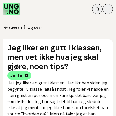
Søk
Men
Søk
Meny
Søk i innhol
Meny for å 
Spørsmål og svar
Jeg liker en gutt i klassen,
men vet ikke hva jeg skal
gjøre, noen tips?
Jente
,
13
Hei, jeg liker en gutt i klassen. Har likt han siden jeg
begynte i 8 klasse "altså i høst". Jeg føler vi hadde en
liten gnist en periode men kanskje det bare var jeg
som følte det. Jeg har sagt det til ham og skjønte
ikke at jeg mente at jeg likte ham som forelsket han
spurte "hvordan da?". Men nå føler jeg at han