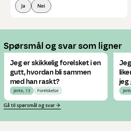
Ja
Nei
Spørsmål og svar som ligner
Jeg er skikkelig forelsket i en
Jeg
gutt, hvordan bli sammen
lik
med han raskt?
jeg
Jente, 13
Forelskelse
Jent
Gå til spørsmål og svar