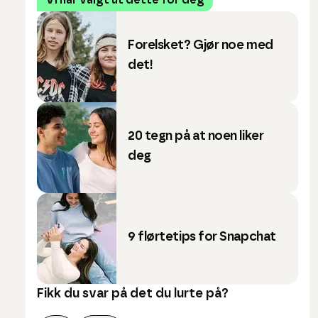
Vi har valgt ut dette for deg
Forelsket? Gjør noe med
det!
20 tegn på at noen liker
deg
9 flørtetips for Snapchat
Fikk du svar på det du lurte på?