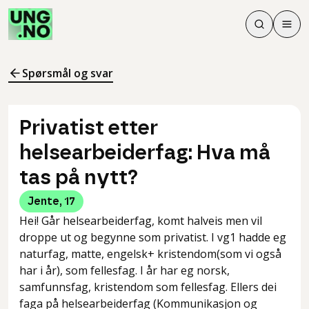
Søk
Men
Søk
Meny
Søk i innhol
Meny for å 
Spørsmål og svar
Privatist etter
helsearbeiderfag: Hva må
tas på nytt?
Jente
,
17
Hei! Går helsearbeiderfag, komt halveis men vil
droppe ut og begynne som privatist. I vg1 hadde eg
naturfag, matte, engelsk+ kristendom(som vi også
har i år), som fellesfag. I år har eg norsk,
samfunnsfag, kristendom som fellesfag. Ellers dei
faga på helsearbeiderfag (Kommunikasjon og