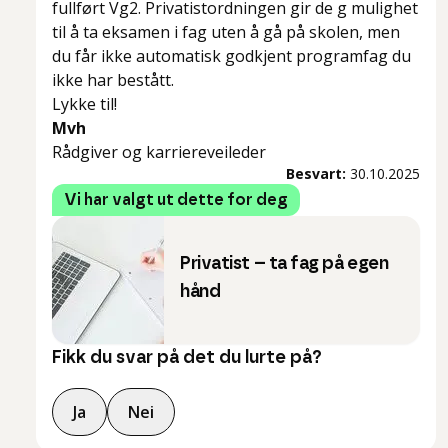
fullført Vg2. Privatistordningen gir de g mulighet
til å ta eksamen i fag uten å gå på skolen, men
du får ikke automatisk godkjent programfag du
ikke har bestått.
Lykke til!
Mvh
Rådgiver og karriereveileder
Besvart:
30.10.2025
Vi har valgt ut dette for deg
Privatist – ta fag på egen
hånd
Fikk du svar på det du lurte på?
Ja
Nei