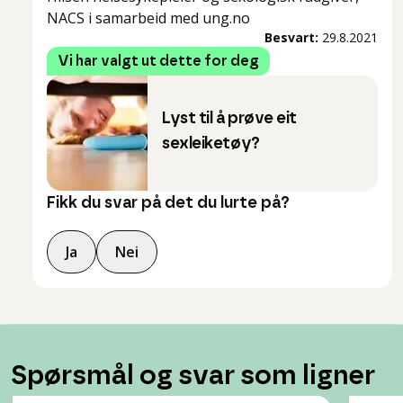
NACS i samarbeid med ung.no
Besvart:
29.8.2021
Vi har valgt ut dette for deg
Lyst til å prøve eit
sexleiketøy?
Fikk du svar på det du lurte på?
Ja
Nei
Spørsmål og svar som ligner