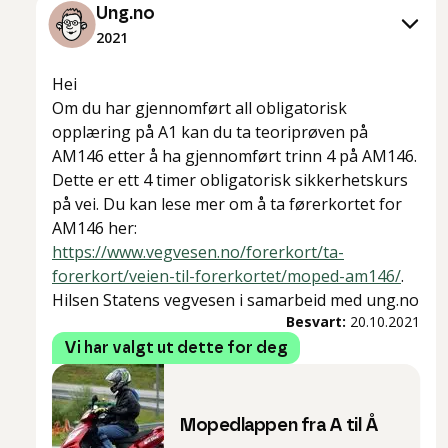
Ung.no
2021
Hei
Om du har gjennomført all obligatorisk
opplæring på A1 kan du ta teoriprøven på
AM146 etter å ha gjennomført trinn 4 på AM146.
Dette er ett 4 timer obligatorisk sikkerhetskurs
på vei. Du kan lese mer om å ta førerkortet for
AM146 her:
https://www.vegvesen.no/forerkort/ta-
forerkort/veien-til-forerkortet/moped-am146/
.
Hilsen Statens vegvesen i samarbeid med ung.no
Besvart:
20.10.2021
Vi har valgt ut dette for deg
Mopedlappen fra A til Å