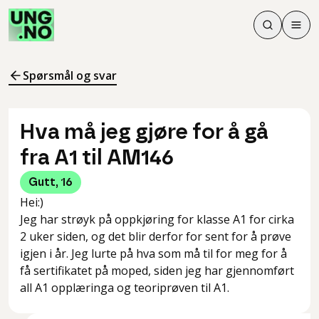
Søk
Men
Søk
Meny
Søk i innhol
Meny for å 
Spørsmål og svar
Hva må jeg gjøre for å gå
fra A1 til AM146
Gutt
,
16
Hei:)
Jeg har strøyk på oppkjøring for klasse A1 for cirka
2 uker siden, og det blir derfor for sent for å prøve
igjen i år. Jeg lurte på hva som må til for meg for å
få sertifikatet på moped, siden jeg har gjennomført
all A1 opplæringa og teoriprøven til A1.