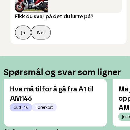
Fikk du svar på det du lurte på?
Ja
Nei
Spørsmål og svar som ligner
Hva må til for å gå fra A1 til
Må 
AM146
opp
Gutt, 16
Førerkort
AM
Jent