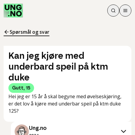
Søk
Men
Søk
Meny
Søk i innhol
Meny for å 
Spørsmål og svar
Kan jeg kjøre med
underbard speil på ktm
duke
Gutt
,
15
Hei jeg er 15 år å skal begyne med øvelseskjøring,
er det lov å kjøre med underbar speil på ktm duke
125?
Ung.no