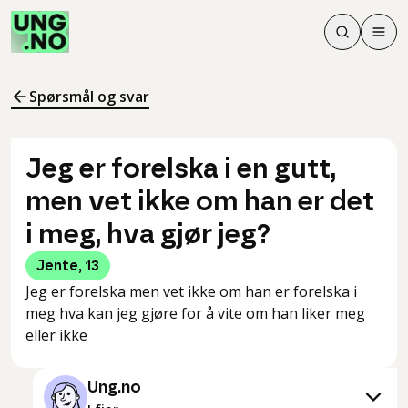
Søk
Men
Søk
Meny
Søk i innhol
Meny for å 
Spørsmål og svar
Jeg er forelska i en gutt,
men vet ikke om han er det
i meg, hva gjør jeg?
Jente
,
13
Jeg er forelska men vet ikke om han er forelska i
meg hva kan jeg gjøre for å vite om han liker meg
eller ikke
Ung.no