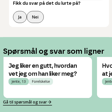
Fikk du svar på det du lurte på?
Ja
Nei
Spørsmål og svar som ligner
Jeg liker en gutt, hvordan
Hvo
vet jeg om han liker meg?
at j
Jente, 13
Forelskelse
Jent
Gå til spørsmål og svar