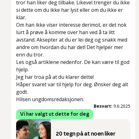
tror han liker deg tilbake. Likevel trenger du ikke
si dette om du ikke har lyst eller om du ikke er
klar.
Om han ikke viser interesse derimot, er det nok
lurt å prøve å komme over han ved å ta litt
avstand. Aksepter at du er lei deg og snakk med
andre om hvordan du har det! Det hjelper mer
enn du tror.
Les også artiklene nedenfor. De kan være til god
hjelp.
Jeg har troa på at du klarer dette!
Håper svaret var til hjelp for deg. Ønsker deg alt
godt.
Hilsen ungdomsredaksjonen.
Besvart:
9.6.2025
Vi har valgt ut dette for deg
20 tegn på at noen liker