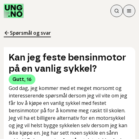
Søk
Men
Søk
Meny
Søk i innhol
Meny for å 
Spørsmål og svar
Kan jeg feste bensinmotor
på en vanlig sykkel?
Gutt
,
16
God dag, jeg kommer med et meget morsomt og
interesserende spørsmål dersom jeg vil vite om jeg
får lov å kjøpe en vanlig sykkel med festet
bensinmotor på for å komme meg raskt til skolen.
Jeg vil ha et billigere alternativ for en motorsykkel
og jeg vil helst bygge sykkelen selv dersom jeg kan
ikke kjøpe en. Jeg har sett noen sykkle en sånn