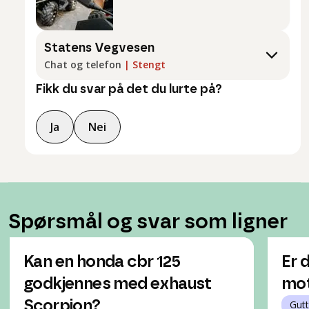
Statens Vegvesen
Chat og telefon
|
Stengt
Fikk du svar på det du lurte på?
Ja
Nei
Spørsmål og svar som ligner
Kan en honda cbr 125
Er 
godkjennes med exhaust
mot
Scorpion?
Gutt