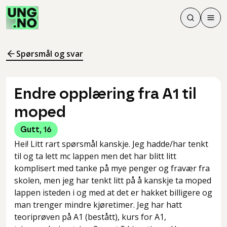
Søk
Men
Søk
Meny
Søk i innhol
Meny for å 
Spørsmål og svar
Endre opplæring fra A1 til
moped
Gutt
,
16
Hei! Litt rart spørsmål kanskje. Jeg hadde/har tenkt
til og ta lett mc lappen men det har blitt litt
komplisert med tanke på mye penger og fravær fra
skolen, men jeg har tenkt litt på å kanskje ta moped
lappen isteden i og med at det er hakket billigere og
man trenger mindre kjøretimer. Jeg har hatt
teoriprøven på A1 (bestått), kurs for A1,