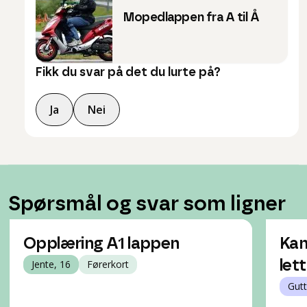
Mopedlappen fra A til Å
Fikk du svar på det du lurte på?
Ja
Nei
Spørsmål og svar som ligner
Opplæring A1 lappen
Kan
Jente, 16
Førerkort
let
Gutt