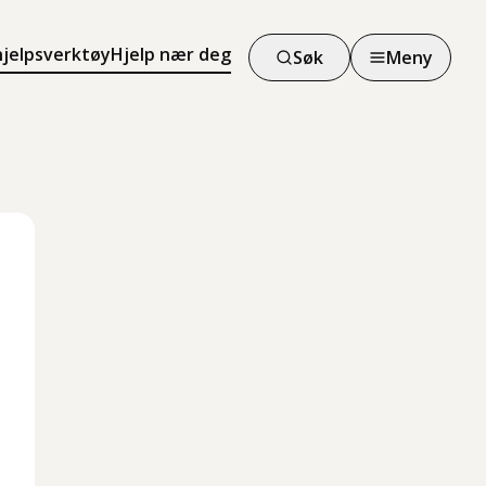
hjelpsverktøy
Hjelp nær deg
Søk
Meny