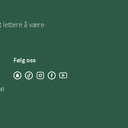
t lettere å være
Følg oss
s)