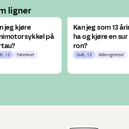
m ligner
n jeg kjøre
Kan jeg som 13 år
nimotorsykkel på
ha og kjøre en sur
rtau?
ron?
tt, 13
Førerkort
Gutt, 13
Aldersgrenser