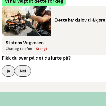
Vi har valgt ut dette for deg
Dette har du lov til å kjøre
Statens Vegvesen
Chat og telefon
|
Stengt
Fikk du svar på det du lurte på?
Ja
Nei