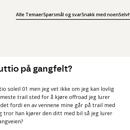
Alle Temaer
Spørsmål og svar
Snakk med noen
Selv
Søk
Meny
Søk i innholdet på ung.no
Meny for å navigere på ung.no
tuttio på gangfelt?
ttio soleil 01 men jeg vet ikke om jeg kan lovlig
meste trail sted for å kjøre offroad jeg lurer
det fordi en av vennene mine går på trail med
 tror han kjører den ditt med bil så jeg lurer
gangveien?