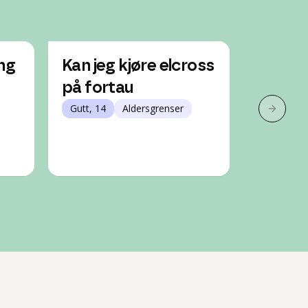
ing
Kan jeg kjøre elcross
Kan jeg
på fortau
elspar
Gutt, 14
Aldersgrenser
går i 3
Neste 
Gutt, 15