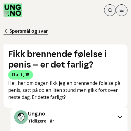
Søk
Men
Søk
Meny
Søk i innhol
Meny for å 
Spørsmål og svar
Fikk brennende følelse i
penis – er det farlig?
Gutt
,
15
Hei, her om dagen fikk jeg en brennende følelse på
penis, satt på do en liten stund men gikk fort over
neste dag. Er dette farligt?
Ung.no
Tidligere i år