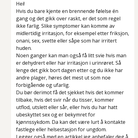
Hei!
Hvis du bare kjente en brennende følelse én
gang og det gikk over raskt, er det som regel
ikke farlig. Slike symptomer kan komme av
midlertidig irritasjon, for eksempel etter friksjon,
onani, sex, svette eller såpe som har irritert
huden.
Noen ganger kan man også få litt svie hvis man
er dehydrert eller har irritasjon i urinrøret. Så
lenge det gikk bort dagen etter og du ikke har
andre plager, høres det mest ut som noe
forbigående og ufarlig.
Du bør derimot få det sjekket hvis det kommer
tilbake, hvis det svir når du tisser, kommer
utflod, utslett eller sår, eller hvis du har hatt
ubeskyttet sex og er bekymret for
kjønnssykdom. Da kan det være lurt å kontakte
fastlege eller helsestasjon for ungdom.
Legger også med en artikkel jeg anbefaler deg å