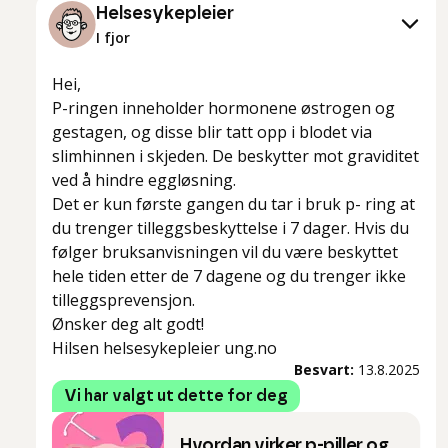
Helsesykepleier
I fjor
Hei,
P-ringen inneholder hormonene østrogen og
gestagen, og disse blir tatt opp i blodet via
slimhinnen i skjeden. De beskytter mot graviditet
ved å hindre eggløsning.
Det er kun første gangen du tar i bruk p- ring at
du trenger tilleggsbeskyttelse i 7 dager. Hvis du
følger bruksanvisningen vil du være beskyttet
hele tiden etter de 7 dagene og du trenger ikke
tilleggsprevensjon.
Ønsker deg alt godt!
Hilsen helsesykepleier ung.no
Besvart:
13.8.2025
Vi har valgt ut dette for deg
Hvordan virker p-piller og