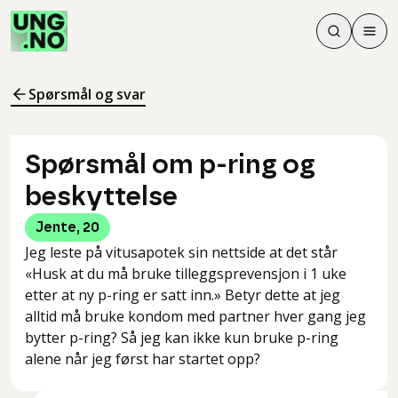
Søk
Men
Søk
Meny
Søk i innhol
Meny for å 
Spørsmål og svar
Spørsmål om p-ring og
beskyttelse
Jente
,
20
Jeg leste på vitusapotek sin nettside at det står
«Husk at du må bruke tilleggsprevensjon i 1 uke
etter at ny p-ring er satt inn.» Betyr dette at jeg
alltid må bruke kondom med partner hver gang jeg
bytter p-ring? Så jeg kan ikke kun bruke p-ring
alene når jeg først har startet opp?