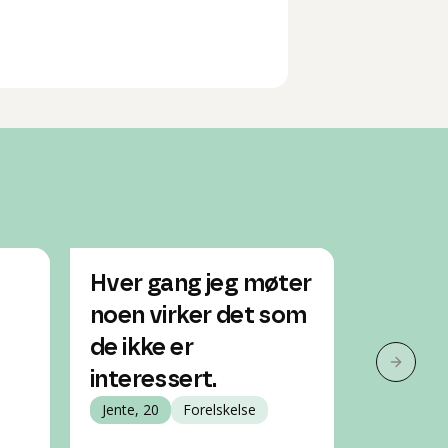
Hver gang jeg møter
Er han 
noen virker det som
eller 
de ikke er
bare m
Neste 
interessert.
Player
Jente, 20
Forelskelse
Jente, 14