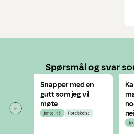
Spørsmål og svar so
Snapper med en
Ka
gutt som jeg vil
mø
møte
no
Forrige slide
Jente, 15
Forelskelse
ne
Je