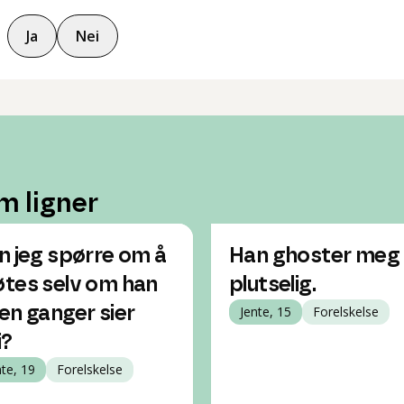
Ja
Nei
m ligner
n jeg spørre om å
Han ghoster meg
tes selv om han
plutselig.
en ganger sier
Jente, 15
Forelskelse
i?
nte, 19
Forelskelse