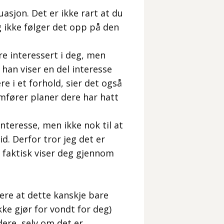
asjon. Det er ikke rart at du
ig ikke følger det opp på den
re interessert i deg, men
 han viser en del interesse
e i et forhold, sier det også
omfører planer dere har hatt
interesse, men ikke nok til at
id. Derfor tror jeg det er
 faktisk viser deg gjennom
ere at dette kanskje bare
kke gjør for vondt for deg)
ere, selv om det er