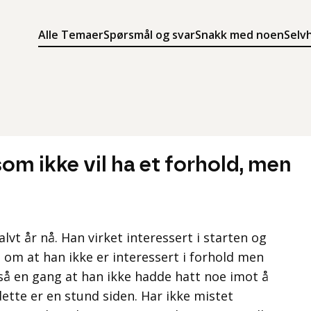
Alle Temaer
Spørsmål og svar
Snakk med noen
Selv
Søk
Meny
Søk i innholdet på ung.no
Meny for å navigere på ung.no
som ikke vil ha et forhold, men
halvt år nå. Han virket interessert i starten og
 om at han ikke er interessert i forhold men
gså en gang at han ikke hadde hatt noe imot å
te er en stund siden. Har ikke mistet