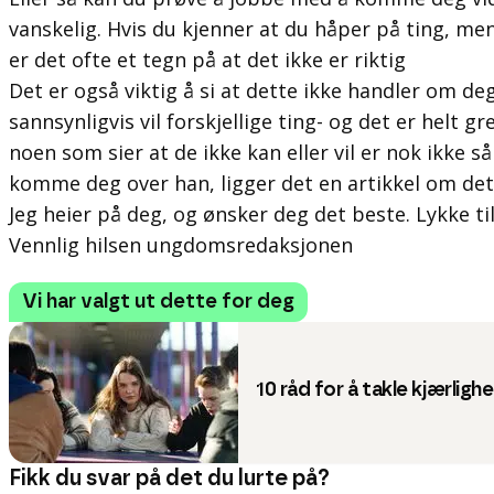
vanskelig. Hvis du kjenner at du håper på ting, men
er det ofte et tegn på at det ikke er riktig
Det er også viktig å si at dette ikke handler om de
sannsynligvis vil forskjellige ting- og det er helt g
noen som sier at de ikke kan eller vil er nok ikke så l
komme deg over han, ligger det en artikkel om det
Jeg heier på deg, og ønsker deg det beste. Lykke til
Vennlig hilsen ungdomsredaksjonen
Vi har valgt ut dette for deg
10 råd for å takle kjærligh
Fikk du svar på det du lurte på?