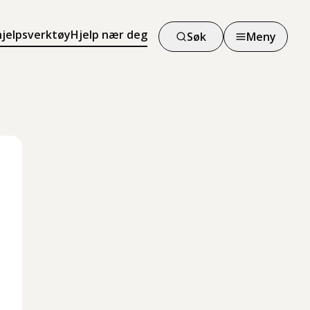
hjelpsverktøy
Hjelp nær deg
Søk
Meny