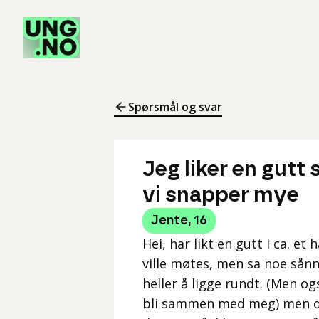
Spørsmål og svar
Jeg liker en gutt 
vi snapper mye
Jente
,
16
Hei, har likt en gutt i ca. et 
ville møtes, men sa noe sånn
heller å ligge rundt. (Men o
bli sammen med meg) men det