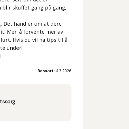
 blir skuffet gang på gang,
g. Det handler om at dere
reit! Men å forvente mer av
urt. Hvis du vil ha tips til å
te under!
!
Besvart:
4.3.2026
etssorg