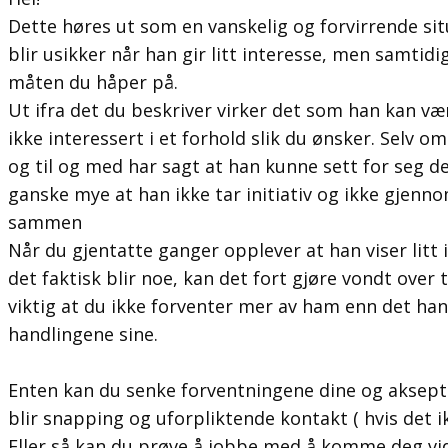
Dette høres ut som en vanskelig og forvirrende situ
blir usikker når han gir litt interesse, men samtid
måten du håper på.
Ut ifra det du beskriver virker det som han kan væ
ikke interessert i et forhold slik du ønsker. Selv om
og til og med har sagt at han kunne sett for seg der
ganske mye at han ikke tar initiativ og ikke gjenn
sammen
Når du gjentatte ganger opplever at han viser litt 
det faktisk blir noe, kan det fort gjøre vondt over t
viktig at du ikke forventer mer av ham enn det han
handlingene sine.
Enten kan du senke forventningene dine og aksept
blir snapping og uforpliktende kontakt ( hvis det i
Eller så kan du prøve å jobbe med å komme deg vid