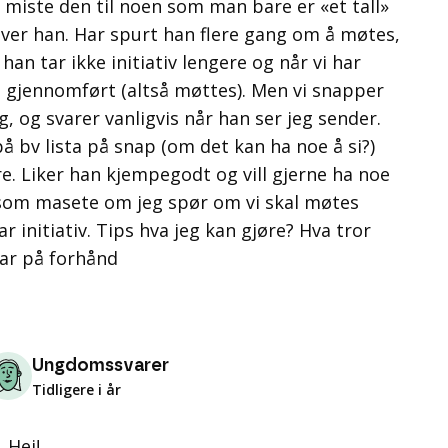
miste den til noen som man bare er «et tall»
er han. Har spurt han flere gang om å møtes,
han tar ikke initiativ lengere og når vi har
tt gjennomført (altså møttes). Men vi snapper
, og svarer vanligvis når han ser jeg sender.
å bv lista på snap (om det kan ha noe å si?)
re. Liker han kjempegodt og vill gjerne ha noe
 som masete om jeg spør om vi skal møtes
r initiativ. Tips hva jeg kan gjøre? Hva tror
var på forhånd
Ungdomssvarer
Tidligere i år
Hei!