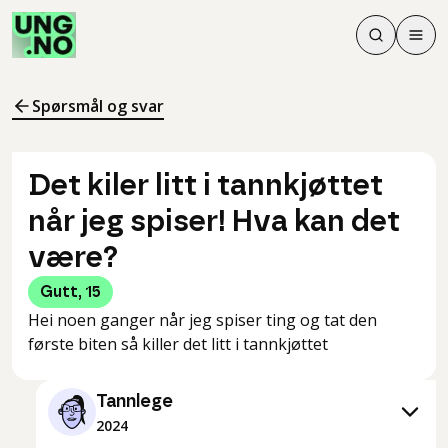
Søk
Men
Søk
Meny
Søk i innhol
Meny for å 
Spørsmål og svar
Det kiler litt i tannkjøttet
når jeg spiser! Hva kan det
være?
Gutt
,
15
Hei noen ganger når jeg spiser ting og tat den
første biten så killer det litt i tannkjøttet
Tannlege
2024