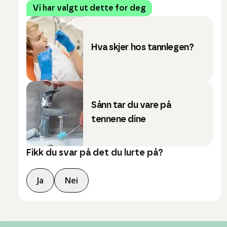
Vi har valgt ut dette for deg
Hva skjer hos tannlegen?
Sånn tar du vare på
tennene dine
Fikk du svar på det du lurte på?
Ja
Nei